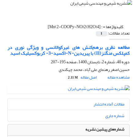
کلیدواژه‌ها =
: [Mn(2-COOPy-NO)2(H2O)4]
تعداد مقالات:
1
مطالعه نظری برهم‌کنش های غیرکوالانسی و ویژگی نوری در
کمپلکس منگنز(II) با پیریدین-N-اکسید-3- کربوکسیلیک اسید
دوره 40، شماره 2، تابستان 1400، صفحه
195-207
حسین اصغر رهنمای علی آباد، محمد چهکندی
مشاهده مقاله
اصل مقاله
2.11 M
مقالات آماده انتشار
شماره جاری
شماره‌های پیشین نشریه