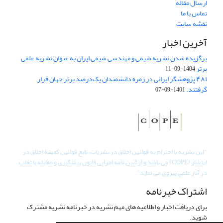
ارسال مقاله
تماس با ما
نقشه سایت
آخرین اخبار
برگزیده شدن نشریه شیمی و مهندسی شیمی ایران به عنوان نشریه علمی
برتر
1404-09-11
۴۸۱ پژوهشگر ایرانی در زمره دانشمندان یک‌درصد برتر جهان قرار
گرفتند.
1401-09-07
"
این نشریه با احترام به قوانین اخلاق در نشریات، تابع قوانین کمیتۀ اخلاق در
انتشار (COPE) می باشد و از آیین نامه اجرایی قانون پیشگیری و مقابله با تقلب
در آثار علمی پیروی می نماید".
اشتراک خبرنامه
برای دریافت اخبار و اطلاعیه های مهم نشریه در خبرنامه نشریه مشترک
شوید.