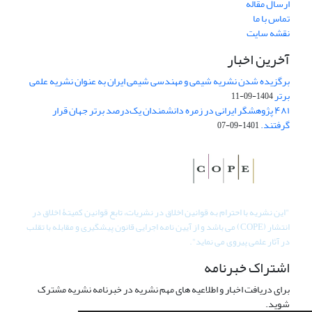
ارسال مقاله
تماس با ما
نقشه سایت
آخرین اخبار
برگزیده شدن نشریه شیمی و مهندسی شیمی ایران به عنوان نشریه علمی
برتر
1404-09-11
۴۸۱ پژوهشگر ایرانی در زمره دانشمندان یک‌درصد برتر جهان قرار
گرفتند.
1401-09-07
"
این نشریه با احترام به قوانین اخلاق در نشریات، تابع قوانین کمیتۀ اخلاق در
انتشار (COPE) می باشد و از آیین نامه اجرایی قانون پیشگیری و مقابله با تقلب
در آثار علمی پیروی می نماید".
اشتراک خبرنامه
برای دریافت اخبار و اطلاعیه های مهم نشریه در خبرنامه نشریه مشترک
شوید.