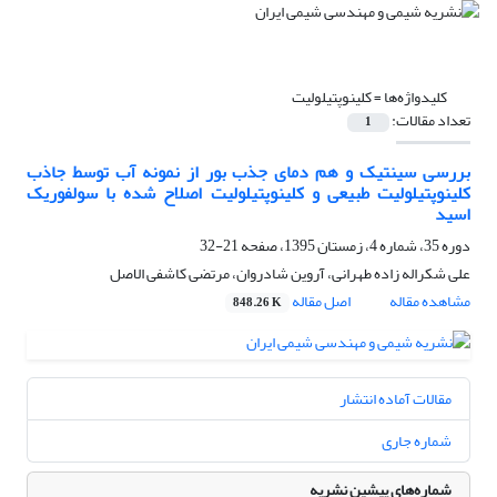
کلیدواژه‌ها =
کلینوپتیلولیت
تعداد مقالات:
1
بررسی سینتیک و هم دمای جذب بور از نمونه آب توسط جاذب
کلینوپتیلولیت طبیعی و کلینوپتیلولیت اصلاح شده با سولفوریک
اسید
دوره 35، شماره 4، زمستان 1395، صفحه
21-32
علی شکراله زاده طهرانی، آروین شادروان، مرتضی کاشفی الاصل
مشاهده مقاله
اصل مقاله
848.26 K
مقالات آماده انتشار
شماره جاری
شماره‌های پیشین نشریه