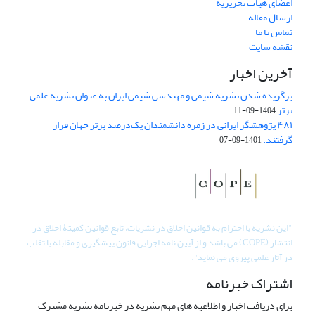
اعضای هیات تحریریه
ارسال مقاله
تماس با ما
نقشه سایت
آخرین اخبار
برگزیده شدن نشریه شیمی و مهندسی شیمی ایران به عنوان نشریه علمی
برتر
1404-09-11
۴۸۱ پژوهشگر ایرانی در زمره دانشمندان یک‌درصد برتر جهان قرار
گرفتند.
1401-09-07
"
این نشریه با احترام به قوانین اخلاق در نشریات، تابع قوانین کمیتۀ اخلاق در
انتشار (COPE) می باشد و از آیین نامه اجرایی قانون پیشگیری و مقابله با تقلب
در آثار علمی پیروی می نماید".
اشتراک خبرنامه
برای دریافت اخبار و اطلاعیه های مهم نشریه در خبرنامه نشریه مشترک