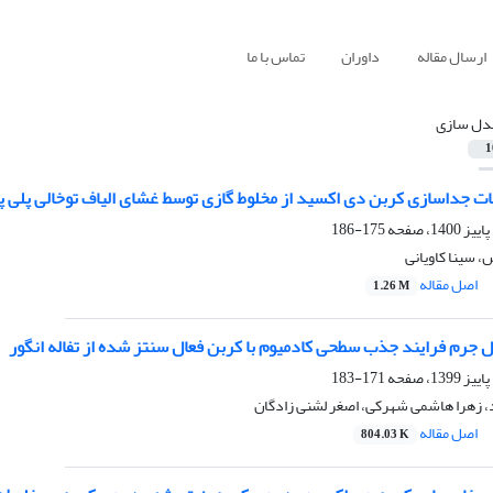
ارسال مقاله
داوران
تماس با ما
دل سازی
1
جداسازی کربن دی اکسید از مخلوط گازی توسط غشای الیاف توخالی پلی پروپیلن در 
175-186
، سینا کاویانی
اصل مقاله
1.26 M
 جرم فرایند جذب سطحی کادمیوم با کربن فعال سنتز شده از تفاله انگور
171-183
 زهرا هاشمی شهرکی، اصغر لشنی زادگان
اصل مقاله
804.03 K