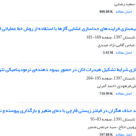
 سعید رضایی
اصل مقاله
808.08 K
ه‌سازی فرایندهای جداسازی غشایی گازها با استفاده از روش خط عملیاتی 
169-181
 عباس آقایی نژاد میبدی
اصل مقاله
3.43 M
ازی شرایط تشکیل هیدرات اتان در حضور بهبود دهنده‌ی ترمودینامیکی تتر
195-204
لی فرهودی، احمد آمرئی
اصل مقاله
710.99 K
 حذف هگزان در فیلتر زیستی قارچی با دمای متغیر و بارگذاری پیوسته و ن
83-95
رویین حلاج، سید مرتضی ضمیر
اصل مقاله
597.88 K