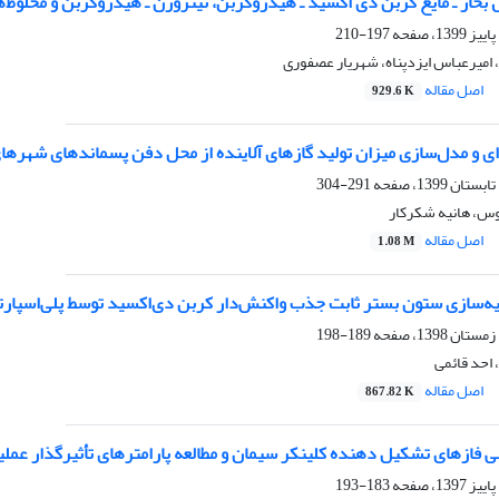
ار ـ مایع کربن دی اکسید ـ هیدروکربن، نیتروژن ـ هیدروکربن و مخلوط‌‌های گاز طبیعی ب
197-210
، امیرعباس ایزدپناه، شهریار عصفوری
اصل مقاله
929.6 K
 و مدل‌سازی میزان تولید گازهای آلاینده از محل دفن پسماند‌های شهر‌های و
291-304
نوس، هانیه شکرکار
اصل مقاله
1.08 M
ه‌سازی ستون بستر ثابت جذب واکنش‌دار کربن دی‌اکسید توسط پلی‌اسپارت
189-198
احد قائمی
اصل مقاله
867.82 K
فازهای تشکیل دهنده کلینکر سیمان و مطالعه پارامترهای تأثیرگذار عملیا
183-193