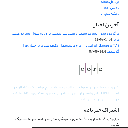
ارسال مقاله
تماس با ما
نقشه سایت
آخرین اخبار
برگزیده شدن نشریه شیمی و مهندسی شیمی ایران به عنوان نشریه علمی
برتر
1404-09-11
۴۸۱ پژوهشگر ایرانی در زمره دانشمندان یک‌درصد برتر جهان قرار
گرفتند.
1401-09-07
"
این نشریه با احترام به قوانین اخلاق در نشریات، تابع قوانین کمیتۀ اخلاق در
انتشار (COPE) می باشد و از آیین نامه اجرایی قانون پیشگیری و مقابله با تقلب
در آثار علمی پیروی می نماید".
اشتراک خبرنامه
برای دریافت اخبار و اطلاعیه های مهم نشریه در خبرنامه نشریه مشترک
شوید.