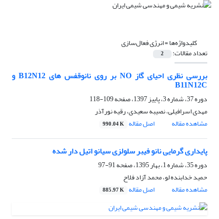
کلیدواژه‌ها =
انرژی فعال‌سازی
تعداد مقالات:
2
بررسی نظری احیای گاز NO بر روی نانوقفس های B12N12 و
B11N12C
دوره 37، شماره 3، پاییز 1397، صفحه
109-118
مهدی اسرافیلی، نصیبه سعیدی، رقیه نورآذر
مشاهده مقاله
اصل مقاله
990.04 K
پایداری گرمایی نانو فیبر سلولزی سیانو اتیل دار شده
دوره 35، شماره 1، بهار 1395، صفحه
91-97
حمید خدابنده لو، محمد آزاد فلاح
مشاهده مقاله
اصل مقاله
885.97 K