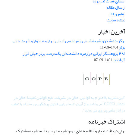
اعضای هیات تحریریه
ارسال مقاله
تماس با ما
نقشه سایت
آخرین اخبار
برگزیده شدن نشریه شیمی و مهندسی شیمی ایران به عنوان نشریه علمی
برتر
1404-09-11
۴۸۱ پژوهشگر ایرانی در زمره دانشمندان یک‌درصد برتر جهان قرار
گرفتند.
1401-09-07
"
این نشریه با احترام به قوانین اخلاق در نشریات، تابع قوانین کمیتۀ اخلاق در
انتشار (COPE) می باشد و از آیین نامه اجرایی قانون پیشگیری و مقابله با تقلب
در آثار علمی پیروی می نماید".
اشتراک خبرنامه
برای دریافت اخبار و اطلاعیه های مهم نشریه در خبرنامه نشریه مشترک