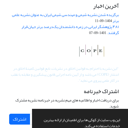
آخرین اخبار
برگزیده شدن نشریه شیمی و مهندسی شیمی ایران به عنوان نشریه علمی
برتر
1404-09-11
۴۸۱ پژوهشگر ایرانی در زمره دانشمندان یک‌درصد برتر جهان قرار
گرفتند.
1401-09-07
"
این نشریه با احترام به قوانین اخلاق در نشریات، تابع قوانین کمیتۀ اخلاق در
انتشار (COPE) می باشد و از آیین نامه اجرایی قانون پیشگیری و مقابله با تقلب
در آثار علمی پیروی می نماید".
اشتراک خبرنامه
برای دریافت اخبار و اطلاعیه های مهم نشریه در خبرنامه نشریه مشترک
شوید.
اشتراک
این وب سایت از کوکی ها برای اطمینان از ارائه بهترین
خدمات استفاده می کند.