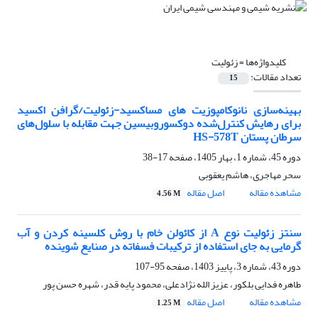
کلیدواژه‌ها =
زئولیت
تعداد مقالات:
15
بهینه‌سازی نانوکامپوزیت­ های مس­اکسید-زئولیت/گرافن
اکسید
برای رهایش کنترل‌شده دوکسوروبیسین جهت مقابله با سلول‌های
سرطان پستان HS-578T
دوره 45، شماره 1، بهار 1405، صفحه
17-38
سحر مهاجری، هاشم یعقوبی
مشاهده مقاله
اصل مقاله
4.56 M
سنتز زئولیت نوع A از کائولن خام با روش کلسینه کردن و آب
گرمایی به جای استفاده از ترکیبات فسفاته در صنایع شوینده
دوره 43، شماره 3، پاییز 1403، صفحه
95-107
طاهره فدایی بلکور، عزیز الله نژادعلی، محمود پایه قدر، شهره حسن پور
مشاهده مقاله
اصل مقاله
1.25 M