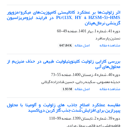
اثر زئولیت‌ها بر عملکرد کاتالیستی کامپوزیت‌های میکرو/مزوپور
Pt/(13X, HY & HZSM-5)-HMS در فرایند ایزومریزاسیون
گزینشی نرمال‌هپتان
دوره 41، شماره 1، بهار 1401، صفحه
49-60
نسترن پارسافرد
مشاهده مقاله
اصل مقاله
647.84 K
بررسی کارایی زئولیت کلینوپتیلولیت طبیعی در حذف منیزیم از
محلول‌های آبی
دوره 40، شماره 4، زمستان 1400، صفحه
55-73
حدیثه معصومی، سکینه ردایی، حسین قنادزاده گیلانی
مشاهده مقاله
اصل مقاله
1.93 M
مقایسه عملکرد اصلاح جاذب‏ های زئولیت و آلومینا با محلول
پیپرازین برای افزایش شدت جذب گاز کربن دی‌اکسید
دوره 39، شماره 2، تابستان 1399، صفحه
99-110
فاطمه فشی، احد قائمی، پیمان مرادی