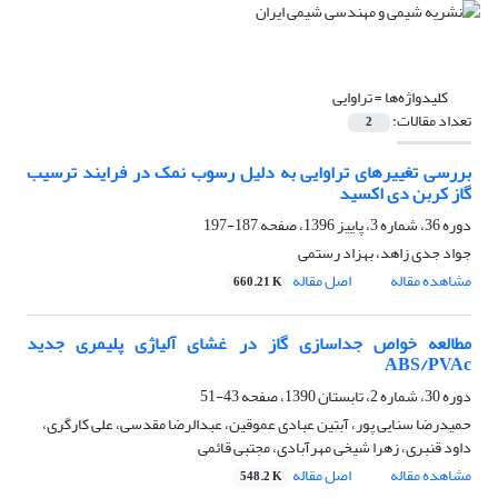
کلیدواژه‌ها =
تراوایی
تعداد مقالات:
2
بررسی تغییرهای تراوایی به دلیل رسوب نمک در فرایند ترسیب
گاز کربن دی اکسید
دوره 36، شماره 3، پاییز 1396، صفحه
187-197
جواد جدی زاهد، بهزاد رستمی
مشاهده مقاله
اصل مقاله
660.21 K
مطالعه خواص جداسازی گاز در غشای آلیاژی پلیمری جدید
ABS/PVAc
دوره 30، شماره 2، تابستان 1390، صفحه
43-51
حمیدرضا سنایی پور، آبتین عبادی عموقین، عبدالرضا مقدسی، علی کارگری،
داود قنبری، زهرا شیخی مهرآبادی، مجتبی قائمی
مشاهده مقاله
اصل مقاله
548.2 K