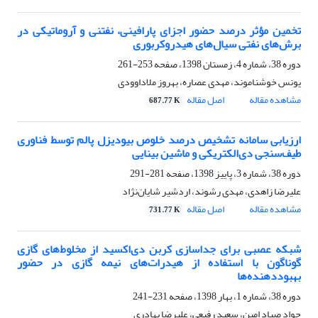
تخمین مؤثر درصد حضور اجزای پارافینی، نفتنی و آروماتیکی در
برش‌های نفتی سیال‌های هیدروکربوری
دوره 38، شماره 4، زمستان 1398، صفحه
253-261
یونس خوشناموند، مهدی عصاره، بهروز ملاداوودی
مشاهده مقاله
اصل مقاله
687.77 K
ارزیابی سامانه تشخیص درصد خلوص بیودیزل پالم توسط فناوری
طیف‌سنجی دی‌الکتریکی و ماشین بینایی
دوره 38، شماره 3، پاییز 1398، صفحه
281-291
علیرضا زاهدی، مهدی رشوند، اردشیر شایان‌نژاد
مشاهده مقاله
اصل مقاله
731.77 K
شبکه عصبی برای جداسازی کربن دی‌اکسید از مخلوط‌های گازی
گوناگون با استفاده از هیدرات‌های نیمه گازی در حضور
بهبوددهنده‌ها
دوره 38، شماره 1، بهار 1398، صفحه
231-241
جواد صیاد امین، سعید رفیعی، علیرضا بهادری