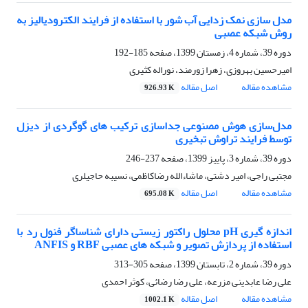
مدل سازی نمک زدایی آب شور با استفاده از فرایند الکترودیالیز به
روش شبکه عصبی
دوره 39، شماره 4، زمستان 1399، صفحه
185-192
امیرحسین بهروزی، زهرا زورمند، نوراله کثیری
مشاهده مقاله
اصل مقاله
926.93 K
مدل‌سازی هوش مصنوعی جداسازی ترکیب های گوگردی از دیزل
توسط فرایند تراوش تبخیری
دوره 39، شماره 3، پاییز 1399، صفحه
237-246
مجتبی راجی، امیر دشتی، ماشاءالله رضاکاظمی، نسیبه حاجیلری
مشاهده مقاله
اصل مقاله
695.08 K
اندازه گیری pH محلول راکتور زیستی دارای شناساگر فنول رد با
استفاده از پردازش تصویر و شبکه های عصبی RBF و ANFIS
دوره 39، شماره 2، تابستان 1399، صفحه
305-313
علی رضا عابدینی مزرعه، علی رضا رضائی، کوثر احمدی
مشاهده مقاله
اصل مقاله
1002.1 K