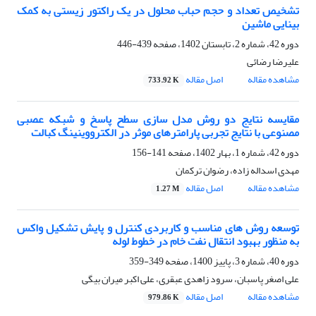
تشخیص تعداد و حجم حباب محلول در یک راکتور زیستی به کمک
بینایی ماشین
دوره 42، شماره 2، تابستان 1402، صفحه
439-446
علیرضا رضائی
مشاهده مقاله
اصل مقاله
733.92 K
مقایسه نتایج دو روش مدل سازی سطح پاسخ و شبکه‌ عصبی
مصنوعی با نتایج تجربی پارامترهای موثر در الکترووینینگ کبالت
دوره 42، شماره 1، بهار 1402، صفحه
141-156
مهدی اسداله زاده، رضوان ترکمان
مشاهده مقاله
اصل مقاله
1.27 M
توسعه روش های مناسب و کاربردی کنترل و پایش تشکیل واکس
به منظور بهبود انتقال نفت خام در خطوط لوله
دوره 40، شماره 3، پاییز 1400، صفحه
349-359
علی اصغر پاسبان، سرود زاهدی عبقری، علی اکبر میران بیگی
مشاهده مقاله
اصل مقاله
979.86 K