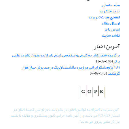
صفحه اصلی
درباره نشریه
اعضای هیات تحریریه
ارسال مقاله
تماس با ما
نقشه سایت
آخرین اخبار
برگزیده شدن نشریه شیمی و مهندسی شیمی ایران به عنوان نشریه علمی
برتر
1404-09-11
۴۸۱ پژوهشگر ایرانی در زمره دانشمندان یک‌درصد برتر جهان قرار
گرفتند.
1401-09-07
"
این نشریه با احترام به قوانین اخلاق در نشریات، تابع قوانین کمیتۀ اخلاق در
انتشار (COPE) می باشد و از آیین نامه اجرایی قانون پیشگیری و مقابله با تقلب
در آثار علمی پیروی می نماید".