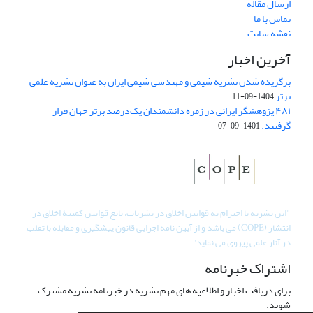
ارسال مقاله
تماس با ما
نقشه سایت
آخرین اخبار
برگزیده شدن نشریه شیمی و مهندسی شیمی ایران به عنوان نشریه علمی
برتر
1404-09-11
۴۸۱ پژوهشگر ایرانی در زمره دانشمندان یک‌درصد برتر جهان قرار
گرفتند.
1401-09-07
"
این نشریه با احترام به قوانین اخلاق در نشریات، تابع قوانین کمیتۀ اخلاق در
انتشار (COPE) می باشد و از آیین نامه اجرایی قانون پیشگیری و مقابله با تقلب
در آثار علمی پیروی می نماید".
اشتراک خبرنامه
برای دریافت اخبار و اطلاعیه های مهم نشریه در خبرنامه نشریه مشترک
شوید.