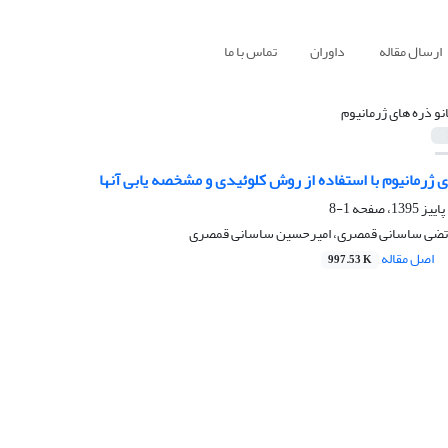
ارسال مقاله
داوران
تماس با ما
انو ذره های ژرمانیوم
ای ژرمانیوم با استفاده از روش کلوئیدی و مشخصه یابی آنها
1-8
رتضی ساسانی قمصری، امیرحسین ساسانی قمصری
اصل مقاله
997.53 K