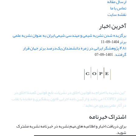
ارسال مقاله
تماس با ما
نقشه سایت
آخرین اخبار
برگزیده شدن نشریه شیمی و مهندسی شیمی ایران به عنوان نشریه علمی
برتر
1404-09-11
۴۸۱ پژوهشگر ایرانی در زمره دانشمندان یک‌درصد برتر جهان قرار
گرفتند.
1401-09-07
"
این نشریه با احترام به قوانین اخلاق در نشریات، تابع قوانین کمیتۀ اخلاق در
انتشار (COPE) می باشد و از آیین نامه اجرایی قانون پیشگیری و مقابله با تقلب
در آثار علمی پیروی می نماید".
اشتراک خبرنامه
برای دریافت اخبار و اطلاعیه های مهم نشریه در خبرنامه نشریه مشترک
شوید.