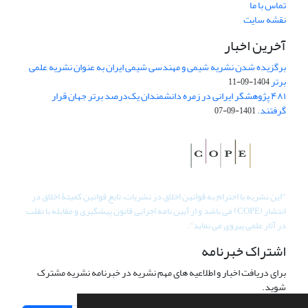
تماس با ما
نقشه سایت
آخرین اخبار
برگزیده شدن نشریه شیمی و مهندسی شیمی ایران به عنوان نشریه علمی
برتر
1404-09-11
۴۸۱ پژوهشگر ایرانی در زمره دانشمندان یک‌درصد برتر جهان قرار
گرفتند.
1401-09-07
"
این نشریه با احترام به قوانین اخلاق در نشریات، تابع قوانین کمیتۀ اخلاق در
انتشار (COPE) می باشد و از آیین نامه اجرایی قانون پیشگیری و مقابله با تقلب
در آثار علمی پیروی می نماید".
اشتراک خبرنامه
برای دریافت اخبار و اطلاعیه های مهم نشریه در خبرنامه نشریه مشترک
شوید.