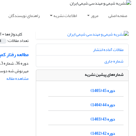
صفحه اصلی
مرور
اطلاعات نشریه
راهنمای نویسندگان
کلیدواژه‌ها =
آهن 
تعداد مقالات:
1
مقالات آماده انتشار
مطالعه رفتار کمپلکس های آهن (III) و کبالت (II) استیل استونیت در حل
شماره جاری
دوره 36، شماره 3، پاییز 1396، صفحه
مهرنوش شه دوست خا
شماره‌های پیشین نشریه
مشاهده مقاله
دوره 45 (1405)
دوره 44 (1404)
دوره 43 (1403)
دوره 42 (1402)