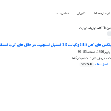
ارسال مقاله
داوران
تماس با ما
(III) استیل استونیت
ال های آلی با استفاده از روش های فلوئورسانس و اسپکترومتری فرابنفش- مرئی
83-91
نی، ژیلا آزاد، کاظم کارگشا
اصل مقاله
555.24 K