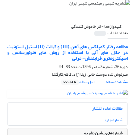
کلیدواژه‌ها =
اثر خاموش کنندگی
تعداد مقالات:
1
مطالعه رفتار کمپلکس های آهن (III) و کبالت (II) استیل استونیت
در حلال های آلی با استفاده از روش های فلوئورسانس و
اسپکترومتری فرابنفش- مرئی
دوره 36، شماره 3، پاییز 1396، صفحه
83-91
مهرنوش شه دوست خانی، ژیلا آزاد، کاظم کارگشا
مشاهده مقاله
اصل مقاله
555.24 K
مقالات آماده انتشار
شماره جاری
شماره‌های پیشین نشریه