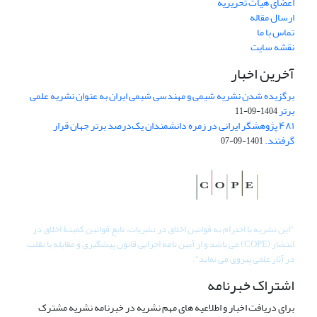
اعضای هیات تحریریه
ارسال مقاله
تماس با ما
نقشه سایت
آخرین اخبار
برگزیده شدن نشریه شیمی و مهندسی شیمی ایران به عنوان نشریه علمی
برتر
1404-09-11
۴۸۱ پژوهشگر ایرانی در زمره دانشمندان یک‌درصد برتر جهان قرار
گرفتند.
1401-09-07
"
این نشریه با احترام به قوانین اخلاق در نشریات، تابع قوانین کمیتۀ اخلاق در
انتشار (COPE) می باشد و از آیین نامه اجرایی قانون پیشگیری و مقابله با تقلب
در آثار علمی پیروی می نماید".
اشتراک خبرنامه
برای دریافت اخبار و اطلاعیه های مهم نشریه در خبرنامه نشریه مشترک