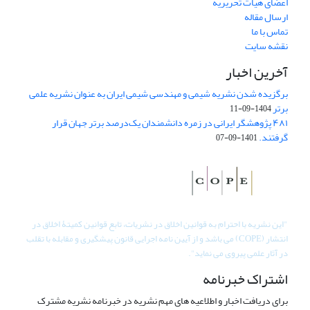
اعضای هیات تحریریه
ارسال مقاله
تماس با ما
نقشه سایت
آخرین اخبار
برگزیده شدن نشریه شیمی و مهندسی شیمی ایران به عنوان نشریه علمی
برتر
1404-09-11
۴۸۱ پژوهشگر ایرانی در زمره دانشمندان یک‌درصد برتر جهان قرار
گرفتند.
1401-09-07
"
این نشریه با احترام به قوانین اخلاق در نشریات، تابع قوانین کمیتۀ اخلاق در
انتشار (COPE) می باشد و از آیین نامه اجرایی قانون پیشگیری و مقابله با تقلب
در آثار علمی پیروی می نماید".
اشتراک خبرنامه
برای دریافت اخبار و اطلاعیه های مهم نشریه در خبرنامه نشریه مشترک