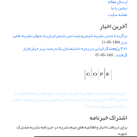
ارسال مقاله
تماس با ما
نقشه سایت
آخرین اخبار
برگزیده شدن نشریه شیمی و مهندسی شیمی ایران به عنوان نشریه علمی
برتر
1404-09-11
۴۸۱ پژوهشگر ایرانی در زمره دانشمندان یک‌درصد برتر جهان قرار
گرفتند.
1401-09-07
"
این نشریه با احترام به قوانین اخلاق در نشریات، تابع قوانین کمیتۀ اخلاق در
انتشار (COPE) می باشد و از آیین نامه اجرایی قانون پیشگیری و مقابله با تقلب
در آثار علمی پیروی می نماید".
اشتراک خبرنامه
برای دریافت اخبار و اطلاعیه های مهم نشریه در خبرنامه نشریه مشترک
شوید.