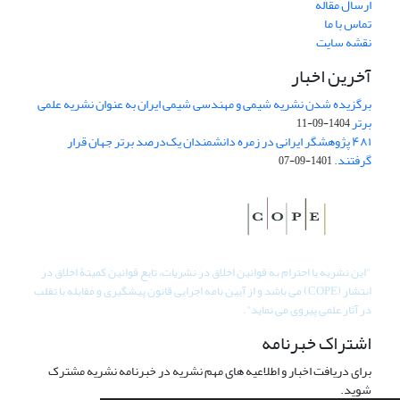
ارسال مقاله
تماس با ما
نقشه سایت
آخرین اخبار
برگزیده شدن نشریه شیمی و مهندسی شیمی ایران به عنوان نشریه علمی
برتر
1404-09-11
۴۸۱ پژوهشگر ایرانی در زمره دانشمندان یک‌درصد برتر جهان قرار
گرفتند.
1401-09-07
"
این نشریه با احترام به قوانین اخلاق در نشریات، تابع قوانین کمیتۀ اخلاق در
انتشار (COPE) می باشد و از آیین نامه اجرایی قانون پیشگیری و مقابله با تقلب
در آثار علمی پیروی می نماید".
اشتراک خبرنامه
برای دریافت اخبار و اطلاعیه های مهم نشریه در خبرنامه نشریه مشترک
شوید.