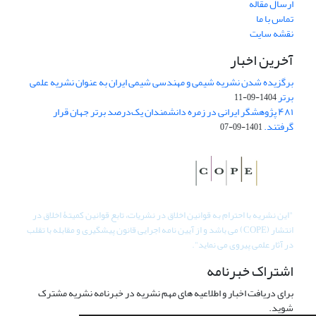
ارسال مقاله
تماس با ما
نقشه سایت
آخرین اخبار
برگزیده شدن نشریه شیمی و مهندسی شیمی ایران به عنوان نشریه علمی
برتر
1404-09-11
۴۸۱ پژوهشگر ایرانی در زمره دانشمندان یک‌درصد برتر جهان قرار
گرفتند.
1401-09-07
"
این نشریه با احترام به قوانین اخلاق در نشریات، تابع قوانین کمیتۀ اخلاق در
انتشار (COPE) می باشد و از آیین نامه اجرایی قانون پیشگیری و مقابله با تقلب
در آثار علمی پیروی می نماید".
اشتراک خبرنامه
برای دریافت اخبار و اطلاعیه های مهم نشریه در خبرنامه نشریه مشترک
شوید.