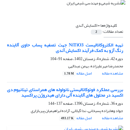
کلیدواژه‌ها =
اکسایش آندی
تعداد مقالات:
2
تهیه الکتروکاتالیست NiTiO3 جهت تصفیه پساب حاوی آلاینده
رنگ آزو به کمک فرآیند اکسایش آندی
دوره 42، شماره 4، زمستان 1402، صفحه
91-104
محمدرضا مهرعلیزاده، بهمن عبدالهی
مشاهده مقاله
اصل مقاله
1.78 M
بررسی عملکرد فوتوکاتالیستی نانولوله های هم‏راستای تیتانیوم دی
اکسید در محلول های آلاینده آلی دارای هیدروژن پراکسید
دوره 36، شماره 4، زمستان 1396، صفحه
137-144
جواد وهابزاده پسیخانی، ندا گیلانی، آزاده ابراهیمیان پیربازاری
مشاهده مقاله
اصل مقاله
493.17 K