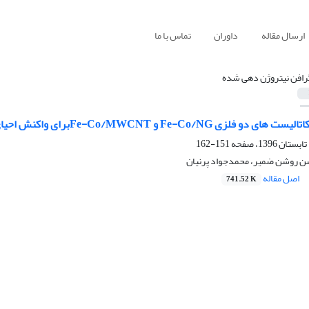
ارسال مقاله
داوران
تماس با ما
رافن نیتروژن دهی شده
Fe و Fe-Co/MWCNTبرای واکنش احیای اکسیژن در کاتد پیل های سوختی
151-162
ن روشن ضمیر، محمدجواد پرنیان
اصل مقاله
741.52 K