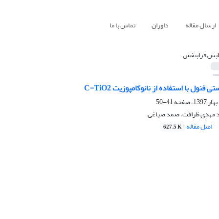
ارسال مقاله
داوران
تماس با ما
ابش فرابنفش
 فنول با استفاده از نانوکامپوزیت C-TiO2
41-50
د مهدی ظرافت، صمد صباغی
اصل مقاله
627.5 K