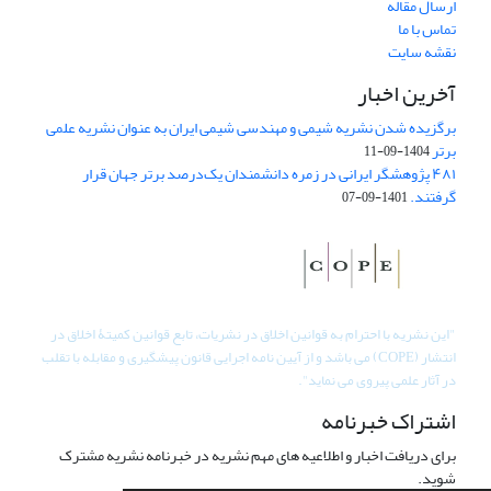
ارسال مقاله
تماس با ما
نقشه سایت
آخرین اخبار
برگزیده شدن نشریه شیمی و مهندسی شیمی ایران به عنوان نشریه علمی
برتر
1404-09-11
۴۸۱ پژوهشگر ایرانی در زمره دانشمندان یک‌درصد برتر جهان قرار
گرفتند.
1401-09-07
"
این نشریه با احترام به قوانین اخلاق در نشریات، تابع قوانین کمیتۀ اخلاق در
انتشار (COPE) می باشد و از آیین نامه اجرایی قانون پیشگیری و مقابله با تقلب
در آثار علمی پیروی می نماید".
اشتراک خبرنامه
برای دریافت اخبار و اطلاعیه های مهم نشریه در خبرنامه نشریه مشترک
شوید.