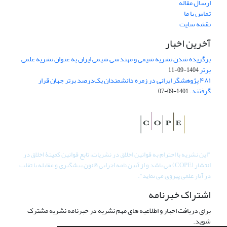
ارسال مقاله
تماس با ما
نقشه سایت
آخرین اخبار
برگزیده شدن نشریه شیمی و مهندسی شیمی ایران به عنوان نشریه علمی
برتر
1404-09-11
۴۸۱ پژوهشگر ایرانی در زمره دانشمندان یک‌درصد برتر جهان قرار
گرفتند.
1401-09-07
"
این نشریه با احترام به قوانین اخلاق در نشریات، تابع قوانین کمیتۀ اخلاق در
انتشار (COPE) می باشد و از آیین نامه اجرایی قانون پیشگیری و مقابله با تقلب
در آثار علمی پیروی می نماید".
اشتراک خبرنامه
برای دریافت اخبار و اطلاعیه های مهم نشریه در خبرنامه نشریه مشترک
شوید.