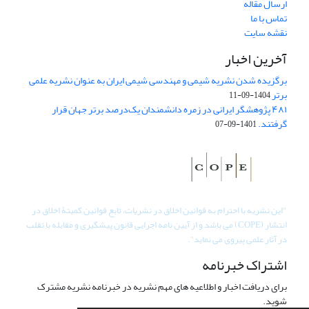
ارسال مقاله
تماس با ما
نقشه سایت
آخرین اخبار
برگزیده شدن نشریه شیمی و مهندسی شیمی ایران به عنوان نشریه علمی
برتر
1404-09-11
۴۸۱ پژوهشگر ایرانی در زمره دانشمندان یک‌درصد برتر جهان قرار
گرفتند.
1401-09-07
"
این نشریه با احترام به قوانین اخلاق در نشریات، تابع قوانین کمیتۀ اخلاق در
انتشار (COPE) می باشد و از آیین نامه اجرایی قانون پیشگیری و مقابله با تقلب
در آثار علمی پیروی می نماید".
اشتراک خبرنامه
برای دریافت اخبار و اطلاعیه های مهم نشریه در خبرنامه نشریه مشترک
شوید.