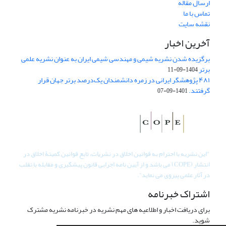
ارسال مقاله
تماس با ما
نقشه سایت
آخرین اخبار
برگزیده شدن نشریه شیمی و مهندسی شیمی ایران به عنوان نشریه علمی
برتر
1404-09-11
۴۸۱ پژوهشگر ایرانی در زمره دانشمندان یک‌درصد برتر جهان قرار
گرفتند.
1401-09-07
"
این نشریه با احترام به قوانین اخلاق در نشریات، تابع قوانین کمیتۀ اخلاق در
انتشار (COPE) می باشد و از آیین نامه اجرایی قانون پیشگیری و مقابله با تقلب
در آثار علمی پیروی می نماید".
اشتراک خبرنامه
برای دریافت اخبار و اطلاعیه های مهم نشریه در خبرنامه نشریه مشترک
شوید.