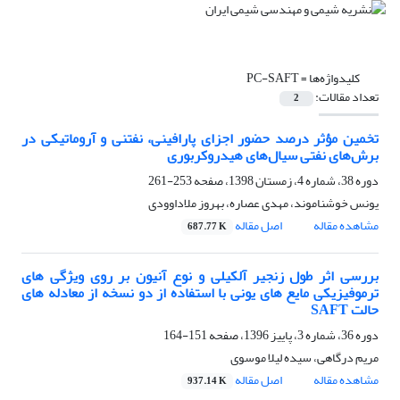
کلیدواژه‌ها =
PC-SAFT
تعداد مقالات:
2
تخمین مؤثر درصد حضور اجزای پارافینی، نفتنی و آروماتیکی در
برش‌های نفتی سیال‌های هیدروکربوری
دوره 38، شماره 4، زمستان 1398، صفحه
253-261
یونس خوشناموند، مهدی عصاره، بهروز ملاداوودی
مشاهده مقاله
اصل مقاله
687.77 K
بررسی اثر طول زنجیر آلکیلی و نوع آنیون بر روی ویژگی های
ترموفیزیکی مایع های یونی با استفاده از دو نسخه از معادله های
حالت SAFT
دوره 36، شماره 3، پاییز 1396، صفحه
151-164
مریم درگاهی، سیده لیلا موسوی
مشاهده مقاله
اصل مقاله
937.14 K