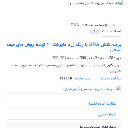
کلیدواژه‌ها =
برهم‌کنش DNA
تعداد مقالات:
1
برهم کنش DNA با رنگ زرد دایرکت ۴۲ توسط روش های طیف
سنجی
دوره 38، شماره 3، پاییز 1398، صفحه
201-209
مهین گلوی ثانی، موسی بهلولی، منصور غفاری مقدم، خاطره خرسندی، سمیه
شهرکی
مشاهده مقاله
اصل مقاله
995.18 K
مقالات آماده انتشار
شماره جاری
شماره‌های پیشین نشریه