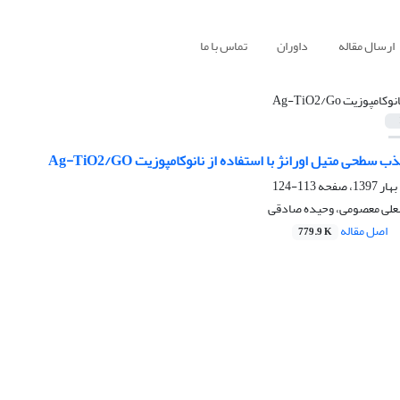
ارسال مقاله
داوران
تماس با ما
نوکامپوزیت Ag-TiO2/Go
طحی متیل اورانژ با استفاده از نانوکامپوزیت Ag-TiO2/GO
113-124
علی معصومی، وحیده صادقی
اصل مقاله
779.9 K