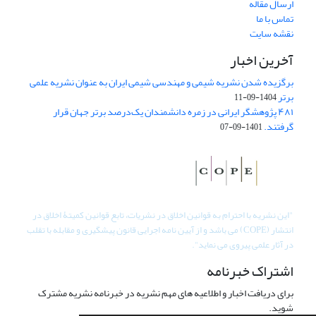
ارسال مقاله
تماس با ما
نقشه سایت
آخرین اخبار
برگزیده شدن نشریه شیمی و مهندسی شیمی ایران به عنوان نشریه علمی
برتر
1404-09-11
۴۸۱ پژوهشگر ایرانی در زمره دانشمندان یک‌درصد برتر جهان قرار
گرفتند.
1401-09-07
"
این نشریه با احترام به قوانین اخلاق در نشریات، تابع قوانین کمیتۀ اخلاق در
انتشار (COPE) می باشد و از آیین نامه اجرایی قانون پیشگیری و مقابله با تقلب
در آثار علمی پیروی می نماید".
اشتراک خبرنامه
برای دریافت اخبار و اطلاعیه های مهم نشریه در خبرنامه نشریه مشترک
شوید.