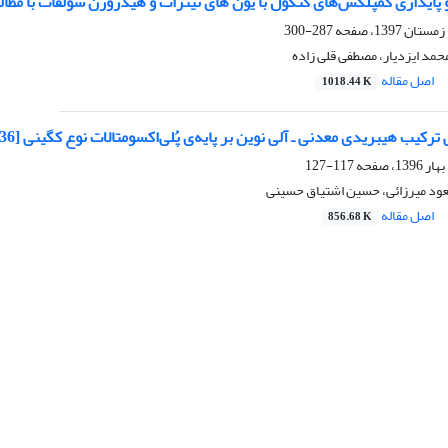
پایداری کمپلکس‌های کتکول با یون های نیترات و هیدروژن سولفات با مطال
287-300
مد ایزدیار، مصطفی قلی زاده
اصل مقاله
1018.44 K
یب هیبریدی معدنی ـ آلی نوین بر پایه‌ی پُلی‌اکسومتالات نوع کگینی H3[(PO4)Mo12O36]
117-127
عود میرزائی، حسین اشتیاق حسینی
اصل مقاله
856.68 K