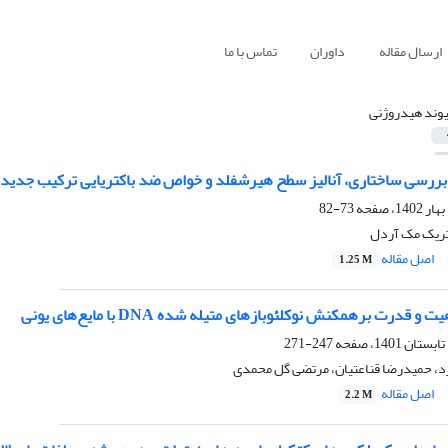
ارسال مقاله
داوران
تماس با ما
یوند هیدروژنی
ررسی ساختاری، آنالیز سطح هیرشفلد و خواص ضد باکتریایی ترکیب جدید دی تیوفسفر
73-82
تریک مک آردل
اصل مقاله
1.25 M
 قدرت برهمکنش نوکلئوبازهای متیله شده DNA با مایع‌های یونی
247-271
، حمیدرضا قناعتیان، مرتضی گل محمدی
اصل مقاله
2.2 M