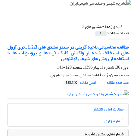
کلیدواژه‌ها =
مشتق های 3
تعداد مقالات:
1
مطالعه محاسباتی ناحیه گزینی در سنتز مشتق های 1،2،3 ـ تری آزول
های استخلاف شده از واکنش کلیک آزیدها و پروپیولات ها با
استفاده از روش های شیمی کوانتومی
دوره 36، شماره 1، بهار 1396، صفحه
129-141
طیبه حسین نژاد، فاطمه صیادی، مجید ممهد هروی
مشاهده مقاله
اصل مقاله
585.3 K
مقالات آماده انتشار
شماره جاری
شماره‌های پیشین نشریه