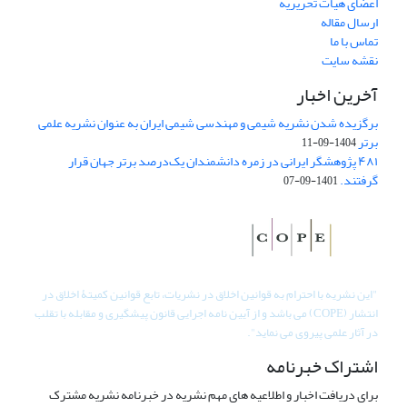
اعضای هیات تحریریه
ارسال مقاله
تماس با ما
نقشه سایت
آخرین اخبار
برگزیده شدن نشریه شیمی و مهندسی شیمی ایران به عنوان نشریه علمی
برتر
1404-09-11
۴۸۱ پژوهشگر ایرانی در زمره دانشمندان یک‌درصد برتر جهان قرار
گرفتند.
1401-09-07
"
این نشریه با احترام به قوانین اخلاق در نشریات، تابع قوانین کمیتۀ اخلاق در
انتشار (COPE) می باشد و از آیین نامه اجرایی قانون پیشگیری و مقابله با تقلب
در آثار علمی پیروی می نماید".
اشتراک خبرنامه
برای دریافت اخبار و اطلاعیه های مهم نشریه در خبرنامه نشریه مشترک