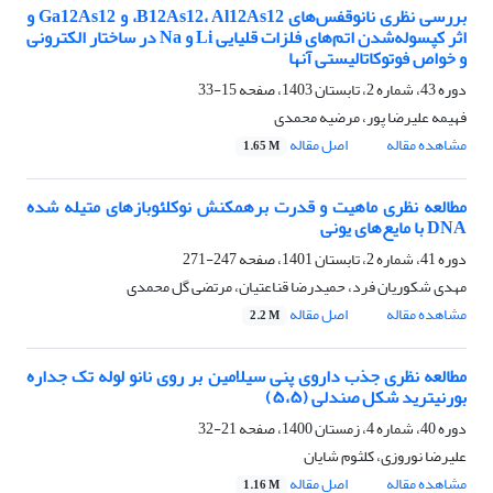
بررسی نظری نانوقفس‌های B12As12، Al12As12، و Ga12As12 و
اثر کپسوله‌شدن اتم‌های فلزات قلیایی Li و Na در ساختار الکترونی
و خواص فوتوکاتالیستی آنها
دوره 43، شماره 2، تابستان 1403، صفحه
15-33
فهیمه علیرضا پور، مرضیه محمدی
مشاهده مقاله
اصل مقاله
1.65 M
مطالعه نظری ماهیت و قدرت برهمکنش نوکلئوبازهای متیله شده
DNA با مایع‌های یونی
دوره 41، شماره 2، تابستان 1401، صفحه
247-271
مهدی شکوریان فرد، حمیدرضا قناعتیان، مرتضی گل محمدی
مشاهده مقاله
اصل مقاله
2.2 M
مطالعه نظری جذب داروی پنی سیلامین بر روی نانو لوله تک جداره
بورنیترید شکل صندلی (۵،۵)
دوره 40، شماره 4، زمستان 1400، صفحه
21-32
علیرضا نوروزی، کلثوم شایان
مشاهده مقاله
اصل مقاله
1.16 M