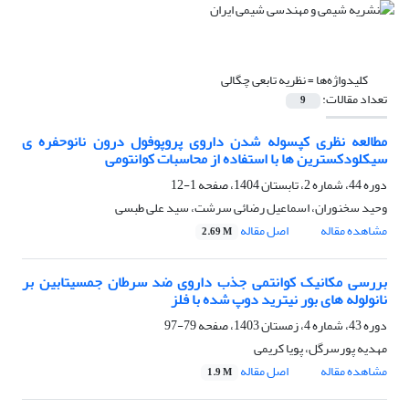
کلیدواژه‌ها =
نظریه تابعی چگالی
تعداد مقالات:
9
مطالعه نظری کپسوله شدن داروی پروپوفول درون نانوحفره ی
سیکلودکسترین ها‌ با استفاده از محاسبات کوانتومی
دوره 44، شماره 2، تابستان 1404، صفحه
1-12
وحید سخنوران، اسماعیل رضائی سرشت، سید علی طبسی
مشاهده مقاله
اصل مقاله
2.69 M
بررسی مکانیک کوانتمی جذب داروی ضد سرطان جمسیتابین بر
نانولوله های بور نیترید دوپ شده با فلز
دوره 43، شماره 4، زمستان 1403، صفحه
79-97
مهدیه پورسرگل، پویا کریمی
مشاهده مقاله
اصل مقاله
1.9 M