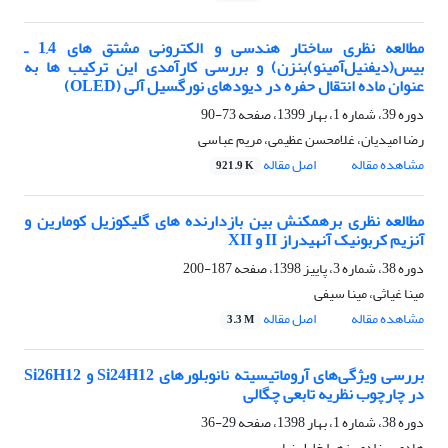
مطالعه نظری ساختار هندسی و الکترونی مشتق های 1,4 ـ
بیس(دیفنیل‌آمینو)بنزن) و بررسی کارآمدی این ترکیب ها به
عنوان ماده انتقال حفره در دیودهای نورگسیل آلی (OLED)
دوره 39، شماره 1، بهار 1399، صفحه
73-90
رضا امیدیان، غلامحسن عظیمی، مریم عباسی
مشاهده مقاله
اصل مقاله
921.9 K
مطالعه نظری برهمکنش بین بازدارنده های گلیکوزیل کومارین و
آنزیم کربونیک آنهیدراز II و XII
دوره 38، شماره 3، پاییز 1398، صفحه
187-200
مینا غیاثی، مینا سیفی
مشاهده مقاله
اصل مقاله
3.3 M
بررسی ویژگی‌‌های آروماتیسیته نانوبلورهای Si24H12 و Si26H12
در چارچوب نظریه تابعی چگالی
دوره 38، شماره 1، بهار 1398، صفحه
29-36
هادی بهزادی، زهرا خلیل نیا