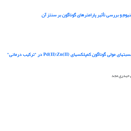
تهیه، شناسایی، ویژگی‌های ضدتومور، برهم‏کنش با DNA و تأثیر بار الکتریکی موجود روی نسبت‏های مولی گوناگون کمپلکس‏های Pd(II):Zn(II) در "ترکیب درمانی"
ی حیدری مجد