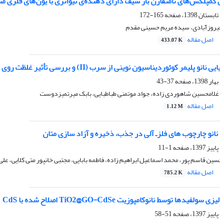
کس‌های نامتقارن باز شیف دارای دهنده‌ی تیواتری با یون‌های فلزی منگنز(II)، کبالت(III)، نیکل(II)، مس(II) و کادم
165-172
یروزآبادی، سیده مریم حسینی مقدم
اصل مقاله
433.07 K
ر کوئوردیناسیون نوینی از سرب (II) و بررسی تأثیر غلظت روی اندازه نانو ذره‌ها
37-43
 غلامحسین شاهوردی زاده، جواد موتمنی طباطبایی، بابک میرتمیزدوست
اصل مقاله
1.12 M
نانو چارچوب های فلزـ آلی در جذب، ذخیره و آزاد سازی متان
1-11
سین قاسم پور، محمد اسماعیل ابراهیم زاده، فاطمه بابایی، مجتبی خانپور متی کلایی، عل
اصل مقاله
785.2 K
یدها توسط نانوکامپوزیت TiO2@GO-CdSe اصلاح شده با CdS
51-58