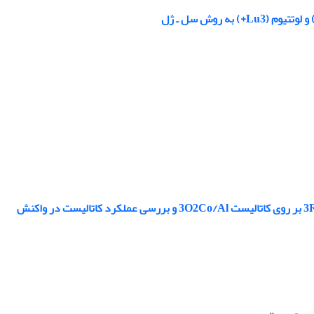
استفاده از روش ترسیب شیمیایی فاز بخار برای لایه نشانی روتنیوم از پیش ماده 12(CO)3Ru بر روی کاتالیست 3O2Co/Al و بررسی عملکرد کاتالیست در واکنش