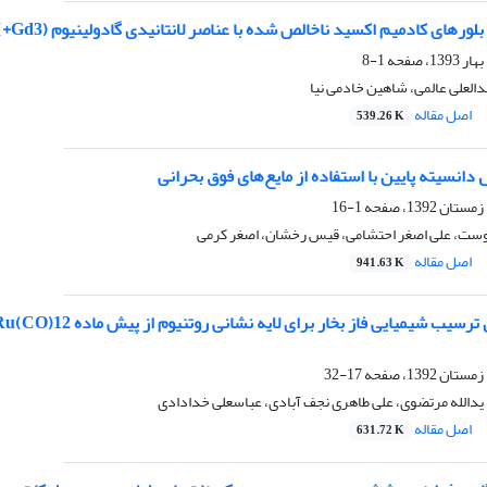
 کادمیم اکسید ناخالص شده با عناصر لانتانیدی گادولینیوم (Gd3+) و لوتتیوم (Lu3+) به روش سل ـ ژل
1-8
العلی عالمی، شاهین خادمی نیا
اصل مقاله
539.26 K
انسیته پایین با استفاده از مایع‌های فوق بحرانی
1-16
دوست، علی اصغر احتشامی، قیس رخشان، اصغر کرمی
اصل مقاله
941.63 K
17-32
یدالله مرتضوی، علی طاهری نجف آبادی، عباسعلی خدادادی
اصل مقاله
631.72 K