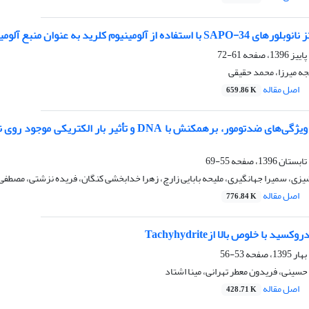
نوان منبع آلومینیوم و بررسی تأثیر پارامترهای گوناگون بر سنتز آن
61-72
ه میرزا، محمد حقیقی
اصل مقاله
659.86 K
55-69
ی، سمیرا جهانگیری، ملیحه بابایی زارچ، زهرا خدابخشی کنگان، فریده نزشتی، مصطف
اصل مقاله
776.84 K
د با خلوص بالا ازTachyhydrite
53-56
سینی، فریدون معطر تهرانی، مینا اشتاد
اصل مقاله
428.71 K