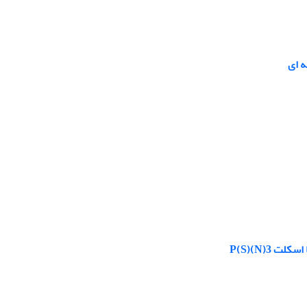
ه ای
P(S)(N)3