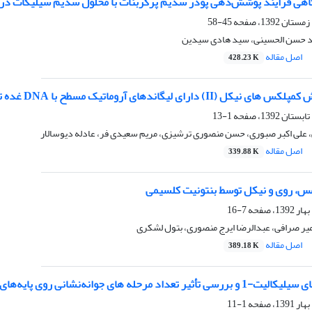
هی فرایند پوشش‌دهی پودر سدیم پرکربنات با محلول سدیم سیلیکات در
45-58
د حسن الحسینی، سید هادی سیدین
اصل مقاله
428.23 K
I) دارای لیگاندهای آروماتیک مسطح با DNA غده تیموس
1-13
، علی اکبر صبوری، حسن منصوری ترشیزی، مریم سعیدی فر، عادله دیوسالار
اصل مقاله
339.88 K
س، روی و نیکل توسط بنتونیت کلسیمی
7-16
یر صرافی، عبدالرضا ایرج منصوری، بتول لشکری
اصل مقاله
389.18 K
نی روی پایه‌های جوانه‌نشانی شده برای ساخت غشای زئولیتی با کیفیت بالا
1-11