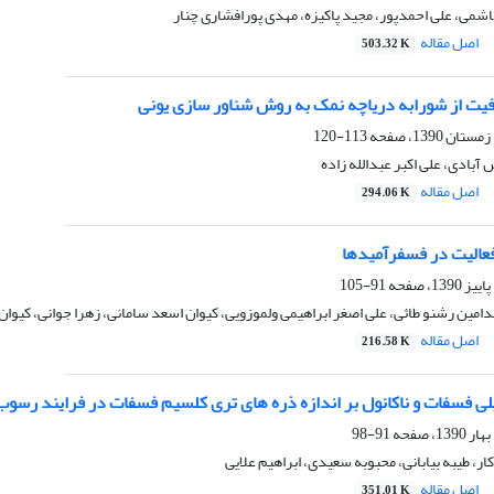
شمی، علی احمدپور، مجید پاکیزه، مهدی پورافشاری چنار
اصل مقاله
503.32 K
ت از شورابه دریاچه نمک به روش شناور سازی یونی
113-120
آبادی، علی اکبر عبدالله زاده
اصل مقاله
294.06 K
فعالیت در فسفرآمیدها
91-105
مین رشنو طائی، علی اصغر ابراهیمی ولموزویی، کیوان اسعد سامانی، زهرا جوانی، کیوان
اصل مقاله
216.58 K
لی فسفات و ناکانول بر اندازه ذره های تری کلسیم فسفات در فرایند رسوب
91-98
، طیبه بیابانی، محبوبه سعیدی، ابراهیم علایی
اصل مقاله
351.01 K