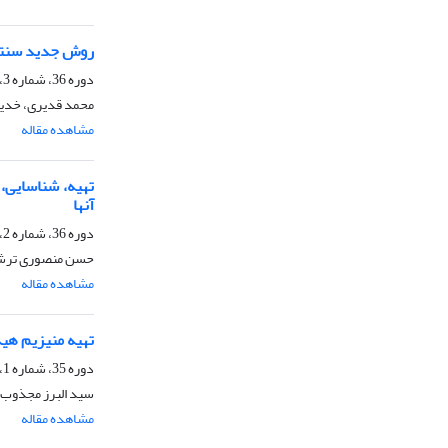
روش جدید سنتز نانوبلور‌های SAPO-34 با استفاده از آلومینیوم کلرید به ع
دوره 36، شماره 3، پاییز 1396، صفحه
محمد قدیری، خدیج
مشاهده مقاله
آن‏ها
دوره 36، شماره 2، تابستان 1396، صفحه
حسن منصوری ترشیز
مشاهده مقاله
تهیه منیزیم هیدروکسی
دوره 35، شماره 1، بهار 1395، صفحه
سید البرز مجذوب ح
مشاهده مقاله