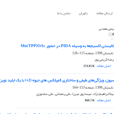
ارسال مقاله
داوران
تماس با ما
می معدنی
4
اکسیم‌ها به وسیله PIDA در حضور Mn(TPP)OAc
115-126
رضا کریمی پور
اصل مقاله
574.05 K
فی و ساختاری کمپلکس های جیوه (2+) با یک ایلید نوین فسفر و تأیید محل اتصال ایلید به فلز با روش های محاسباتی
153-164
ا ابراهیم نژاد، مهسا پور میرزا، علی رمضانی، علی سلدوزی
اصل مقاله
860.7 K