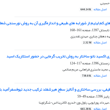
 حسینی
اصل مقاله
644.14 K
ی کم لیتیم از شورابه های طبیعی و اندازه‌گیری آن به روش نورسنجی شعل
161-168
لهه دهقان چناری، مهدی تقدیزی
اصل مقاله
2.32 M
ری اکسید نانو ساختار به روش تخریب گرمایی در حضور استئاریک اسید
117-124
محید ماستری فراهانی، مریم صائمی
اصل مقاله
738.8 K
فی، بررسی ساختاری و آنالیز سطح هیرشفلد ترکیب جدید تیوفسفرآمید با اسکلت 
49-59
، مهرداد پورایوبی، پاول وی-اندرو، اکاترینا اس-شگراوینا
اصل مقاله
665.38 K