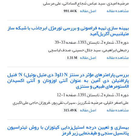
مرضیه امیدی، سید عباس شجاع الساداتی، علی مرسلی
مشاهده مقاله
اصل مقاله
991.44 K
بهینه سازی تهیه فراصوتی و بررسی تورمژل ابرجاذب با شبکه ساز
متیلنبیس آکریل‌آمید
دوره 33، شماره 2، تابستان 1393، صفحه
33-39
رجبعلی ابراهیمی، سید جلال حسینی، صدف لباسچی
مشاهده مقاله
اصل مقاله
1.31 M
بررسی پارامترهای مؤثر در سنتز N (1و3 دی متیل بوتیل) N' فنیل
پارافنیلن دی آمین به عنوان آنتی اوزونان و آنتی اکسیدان
الاستومرهای طبیعی و سنتزی
دوره 31، شماره 2، تابستان 1391، صفحه
1-12
علی اصغر خلیلی، مرضیه شکرریز، سهراب تقی پور، فروزان حاجی علی اکبری
مشاهده مقاله
اصل مقاله
315.49 K
بهسازی و تعیین درجه ‌استیل‌زدایی کیتوزان با روش تیتراسیون
پتانسیل سنجى و طیف‌نمایی زیر قرمز