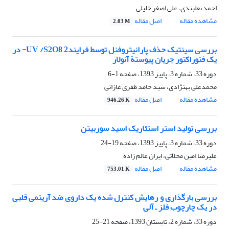
احمد نعلبندی، علی اصغر خلیلی
مشاهده مقاله
اصل مقاله
2.03 M
بررسی سینتیک حذف پارانیتروفنل توسط فرایندUV /S2O8 2- در
یک فتوراکتور جریان پیوستة آنولار
دوره 33، شماره 3، پاییز 1393، صفحه
1-6
محمدعلی بهنژادی، سید حامد ظفری غازانی
مشاهده مقاله
اصل مقاله
946.26 K
بررسی تولید استر استئاریک اسید سوربیتن
دوره 33، شماره 3، پاییز 1393، صفحه
19-24
علیرضا امین محلاتی، ایران عالم زاده
مشاهده مقاله
اصل مقاله
753.01 K
بررسی بارگذاری و رهایش کنترل شده یک داروی ضد آریتمی قلبی
در یک چارچوب فلز ـ آلی
دوره 33، شماره 2، تابستان 1393، صفحه
21-25