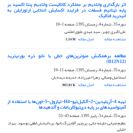
اثر بارگذاری وانادیم بر عملکرد کاتالیست وانادیم پنتا اکسید بر
پایه تیتانیم فسفات در فرایند اکسایش انتخابی ارتوزایلن به
انیدرید فتالیک
دوره 35، شماره 4، زمستان 1395، صفحه
1-10
علی اکبری چوبر، سید مهدی علوی املشی
مشاهده مقاله
اصل مقاله
1.14 M
مطالعه برهمکنش منوترپن‌های خطی با نانو ذره بورنیترید
(B12N12)
دوره 35، شماره 4، زمستان 1395، صفحه
11-19
اسماعیل وصالی، زهرا ا میرزاده، خدیجه دیده بان
مشاهده مقاله
اصل مقاله
903.81 K
تهیه 4-آریلیدین-2-آلکیل‌تیو-H4-تیازول-5-اون‌ها با استفاده از
آمینواسیدهای بر پایه دی‌تیوکاربامات و آلدهیدها
دوره 35، شماره 3، پاییز 1395، صفحه
43-55
عظیم ضیایی حلیمه جانی، پریچهر آقابزرگ نانوا، یزدانبخش لطفی نوسود، بهزاد
خلیلی