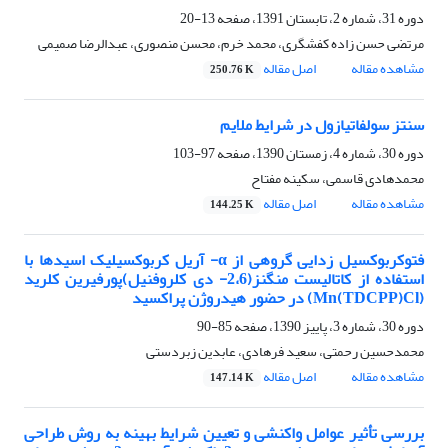
دوره 31، شماره 2، تابستان 1391، صفحه
13-20
مرتضی حسن زاده کفشگری، محمد خرم، محسن منصوری، عبدالرضا صمیمی
مشاهده مقاله
اصل مقاله
250.76 K
سنتز سولفاتیازول در شرایط ملایم
دوره 30، شماره 4، زمستان 1390، صفحه
97-103
محمدهادی قاسمی، سکینه مفتاح
مشاهده مقاله
اصل مقاله
144.25 K
فتوکربوکسیل زدایی گروهی از α- آریل کربوکسیلیک اسیدها با
استفاده از کاتالیست منگنز(2،6- دی کلروفنیل)پورفیرین کلرید
(Mn(TDCPP)Cl) در حضور هیدروژن پراکسید
دوره 30، شماره 3، پاییز 1390، صفحه
85-90
محمدحسین رحمتی، سعید فرهادی، عابدین زبردستی
مشاهده مقاله
اصل مقاله
147.14 K
بررسی تأثیر عوامل واکنشی و تعیین شرایط بهینه به روش طراحی