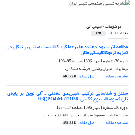
موضوعات =
شیمی آلی
تعداد مقالات:
120
مطالعه اثر بهبود دهنده ها برعملکرد کاتالیست مبتنی بر نیکل در
تجزیه ترموکاتالیستی متان
دوره 36، شماره 1، بهار 1396، صفحه
95-103
نیما بیات، مهران رضایی، فرشته مشکانی
مشاهده مقاله
اصل مقاله
603.75 K
سنتز و شناسایی ترکیب هیبریدی معدنی ـ آلی نوین بر پایه‌ی
پُلی‌اکسومتالات نوع کگینی H3[(PO4)Mo12O36]
دوره 36، شماره 1، بهار 1396، صفحه
117-127
سمیه طالقانی، مسعود میرزائی، حسین اشتیاق حسینی
مشاهده مقاله
اصل مقاله
856.68 K