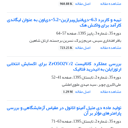
مشاهده مقاله
اصل مقاله
960.88 K
تهیه و کاربرد 6،3-دی‌فنیل‌پیرازین-5،2-دی‌اون به عنوان لیگاندی
کارآمد برای واکنش هک
دوره 35، شماره 3، پاییز 1395، صفحه
57-64
باقر افتخاری سیس، مریم زیرک، نسرین برجسته، ارتان شاهین
مشاهده مقاله
اصل مقاله
723.25 K
بررسی عملکرد کاتالیست 2/ZrO5O2V برای اکسایش انتخابی
ارتوزایلن به انیدرید فتالیک
دوره 35، شماره 2، تابستان 1395، صفحه
41-52
علی اکبری چوبر، سید مهدی علوی املشی
مشاهده مقاله
اصل مقاله
1.29 M
تولید ماده دی متیل آمینو اتانول در مقیاس آزمایشگاهی و بررسی
پارامترهای مؤثر بر آن
دوره 35، شماره 2، تابستان 1395، صفحه
63-71