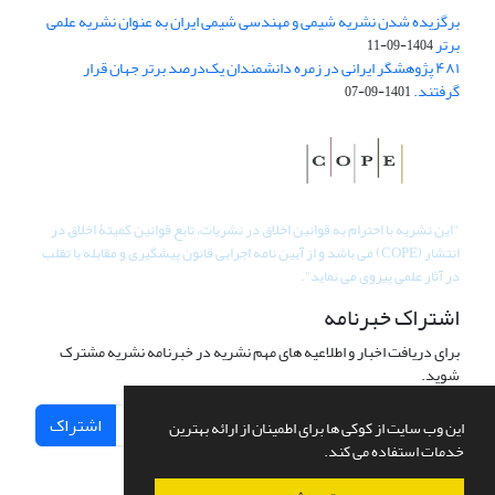
برگزیده شدن نشریه شیمی و مهندسی شیمی ایران به عنوان نشریه علمی
برتر
1404-09-11
۴۸۱ پژوهشگر ایرانی در زمره دانشمندان یک‌درصد برتر جهان قرار
گرفتند.
1401-09-07
"
این نشریه با احترام به قوانین اخلاق در نشریات، تابع قوانین کمیتۀ اخلاق در
انتشار (COPE) می باشد و از آیین نامه اجرایی قانون پیشگیری و مقابله با تقلب
در آثار علمی پیروی می نماید".
اشتراک خبرنامه
برای دریافت اخبار و اطلاعیه های مهم نشریه در خبرنامه نشریه مشترک
شوید.
اشتراک
این وب سایت از کوکی ها برای اطمینان از ارائه بهترین
خدمات استفاده می کند.