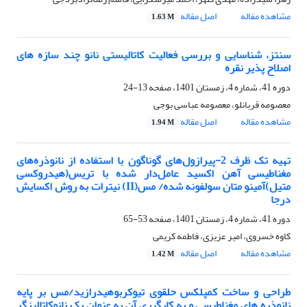
مشاهده مقاله
اصل مقاله
1.63 M
سنتز، شناسایی و بررسی فعالیت کاتالیستی نانو چند سازه های
اصلاح پذیر نقره
دوره 41، شماره 4، زمستان 1401، صفحه
13-24
معصومه قربانلو، معصومه عباسی بوجی
مشاهده مقاله
اصل مقاله
1.94 M
تهیه تک ظرف 2-پیرازول‌های گوناگون با استفاده از نانوذره‌های
مغناطیسی آهن اکسید عامل‌دار شده با تریس(هیدروکسی
متیل)آمینو متان سولفونه شده/ مس(II) نیترات به روش اکسایش
درجا
دوره 41، شماره 4، زمستان 1401، صفحه
53-65
کاوه خسروی، امیر عزیزی، فاطمه کریمی
مشاهده مقاله
اصل مقاله
1.42 M
طراحی و ساخت کمپلکس حلقوی تیوکربوهیدرازید/مس بر پایه
نانوذره های مغناطیسی و به کارگیری آن به عنوان یک نانوکاتالیزگر