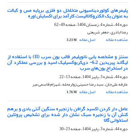
پلیمرهای کوئوردیناسیونی متخلخل دو فلزی برپایه مس و کبالت
به­ عنوان یک الکتروکاتالیست کارآمد برای اکسایش اوره
دوره 44، شماره 4، زمستان 1404، صفحه
49-62
رضا اباذری، جعفر شریعتی
مشاهده مقاله
اصل مقاله
3.23 M
سنتز و مشخصه یابی نانوپلیمر قالب یون سرب (II) با استفاده از
لیگاند پیریدین 6،2- دی‌کربوکسیلیک‌ اسید و بررسی عملکرد آن
در استخراج یون‌های سرب
دوره 44، شماره 3، پاییز 1404، صفحه
13-22
عارفه علی‌جان، سید رضا حسینی زوارمحله، شهرام قاسمی میر
مشاهده مقاله
اصل مقاله
1.76 M
عامل دار کردن اکسید گرافن با زنجیره سنگین آنتی بادی و برهم
کنش آن با زنجیره سبک نشان دار شده برای تشخیص پروتئین
استخوانی گالا
دوره 44، شماره 3، پاییز 1404، صفحه
23-30