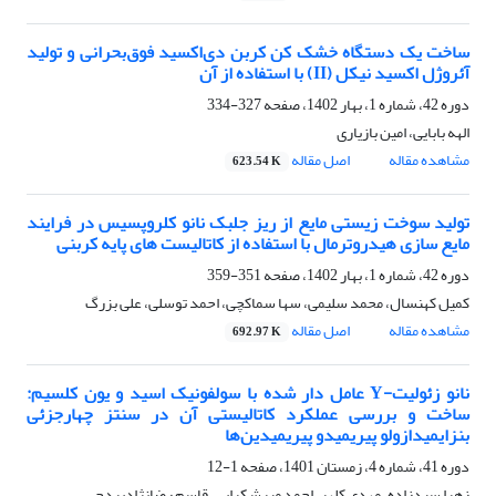
ساخت یک دستگاه خشک کن کربن دی‌اکسید فوق‌بحرانی و تولید
آئروژل اکسید نیکل (II) با استفاده از آن
دوره 42، شماره 1، بهار 1402، صفحه
327-334
الهه بابایی، امین بازیاری
مشاهده مقاله
اصل مقاله
623.54 K
تولید سوخت زیستی مایع از ریز جلبک نانو کلروپسیس در فرایند
مایع سازی هیدروترمال با استفاده از کاتالیست‌‌ های پایه کربنی
دوره 42، شماره 1، بهار 1402، صفحه
351-359
کمیل کهنسال، محمد سلیمی، سها سماکچی، احمد توسلی، علی بزرگ
مشاهده مقاله
اصل مقاله
692.97 K
نانو زئولیت-Y عامل دار شده با سولفونیک اسید و یون کلسیم:
ساخت و بررسی عملکرد کاتالیستی آن در سنتز چهارجزئی
بنزایمیدازولو پیریمیدو پیریمیدین‌ها
دوره 41، شماره 4، زمستان 1401، صفحه
1-12
زهرا سیدزاده، مهدی کلهر، احمد میرشکرایی، قاسم رضانژادبردجی