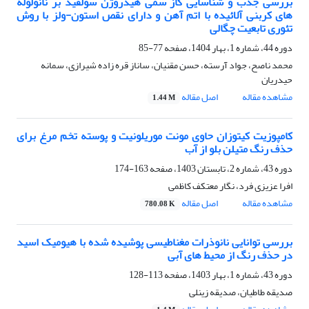
بررسی جذب و شناسایی گاز سمی هیدروژن سولفید بر نانولوله
های کربنی آلائیده با اتم آهن و دارای نقص استون-ولز با روش
تئوری تابعیت چگالی
دوره 44، شماره 1، بهار 1404، صفحه
77-85
محمد ناصح، جواد آرسته، حسن مقنیان، ساناز قره زاده شیرازی، سمانه
حیدریان
مشاهده مقاله
اصل مقاله
1.44 M
کامپوزیت کیتوزان حاوی مونت موریلونیت و پوسته تخم مرغ برای
حذف رنگ متیلن بلو از آب
دوره 43، شماره 2، تابستان 1403، صفحه
163-174
افرا عزیزی فرد، نگار معتکف کاظمی
مشاهده مقاله
اصل مقاله
780.08 K
بررسی توانایی نانوذرات مغناطیسی پوشیده شده با هیومیک اسید
در حذف رنگ از محیط های آبی
دوره 43، شماره 1، بهار 1403، صفحه
113-128
صدیقه طاطیان، صدیقه زینلی