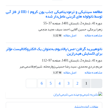
مطالعه سینتیکی و ترمودینامیکی جذب یون کروم ) (III از فاز آبی
توسط نانولوله های کربنی عامل‌دار شده
دوره 41، شماره 2، تابستان 1401، صفحه
37-55
زهرا برمکی، حسین آقایی، احمد سیف، مجید منجمی
مشاهده مقاله
اصل مقاله
1.12 M
نانوهیبرید گرافن-مس/پالادیوم به‌عنوان یک الکتروکاتالیست مؤثر
برای اکسایش هیدرازین
دوره 41، شماره 2، تابستان 1401، صفحه
97-112
مریم دردی محمدی، سید رضا حسینی زوارمحله، شهرام قاسمی میر
مشاهده مقاله
اصل مقاله
1.37 M
6
5
4
3
2
1
مقالات آماده انتشار