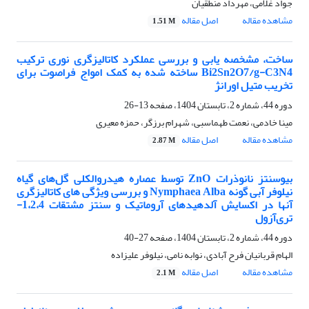
جواد غلامی، مهرداد منطقیان
مشاهده مقاله
اصل مقاله
1.51 M
ساخت، مشخصه یابی و بررسی عملکرد کاتالیزگری نوری ترکیب
Bi2Sn2O7/g-C3N4 ساخته شده به کمک امواج فراصوت برای
تخریب متیل اورانژ
دوره 44، شماره 2، تابستان 1404، صفحه
13-26
مینا خادمی، نعمت طهماسبی، شهرام برزگر، حمزه معیری
مشاهده مقاله
اصل مقاله
2.87 M
بیوسنتز نانوذرات ZnO توسط عصاره هیدروالکلی گل‌های گیاه
نیلوفر آبی گونه Nymphaea Alba و بررسی ویژگی های کاتالیز‌گری
آنها در اکسایش آلدهیدهای آروماتیک و سنتز مشتقات 1،2،4-
تری‌آزول
دوره 44، شماره 2، تابستان 1404، صفحه
27-40
الهام قربانیان فرح آبادی، نوابه نامی، نیلوفر علیزاده
مشاهده مقاله
اصل مقاله
2.1 M