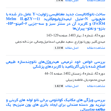
مشاهده مقاله
اصل مقاله
1.4 M
ساخت نانوکاتالیست جدید مغناطیسی زئولیت-Y عامل دار شده با
مایع‌یونی N-متیل ایمیدازولیوم‌کلرید (1-MeIm IL@ZY-
Fe3O4) و کاربرد آن در سنتز سبز و سه-جزیی ۲-آمینو-H۴-
بنزو- و نفتو- پیران‌ها
دوره 43، شماره 1، بهار 1403، صفحه
129-143
مهدی کلهر، پوریا نوزارع، سعید عظیمی، اسماعیل وصالی، عزت اله نجفی
مشاهده مقاله
اصل مقاله
1.33 M
بررسی خواص خود ترمیمی هیدروژل‌های نانوچندسازه طبیعی
اصلاح شده با پلی آکریلامید با کاربردهای پزشکی
دوره 42، شماره 4، زمستان 1402، صفحه
31-44
مهدی محمودیان، فاطمه زنبیلی
مشاهده مقاله
اصل مقاله
1.02 M
بررسی ویژگی های مکانیک کوانتومی برخی نانو لوله های کربنی و
نیترید بور دسته صندلی برای ایجاد باتری های یون منیزیم: یک
مطالعه محاسباتی