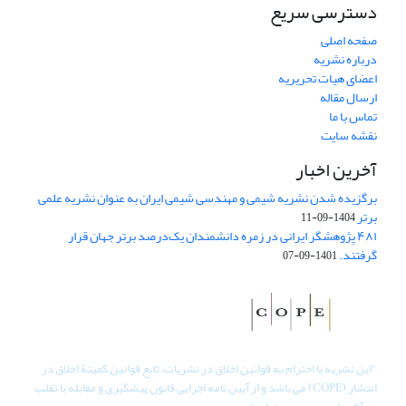
دسترسی سریع
صفحه اصلی
درباره نشریه
اعضای هیات تحریریه
ارسال مقاله
تماس با ما
نقشه سایت
آخرین اخبار
برگزیده شدن نشریه شیمی و مهندسی شیمی ایران به عنوان نشریه علمی
برتر
1404-09-11
۴۸۱ پژوهشگر ایرانی در زمره دانشمندان یک‌درصد برتر جهان قرار
گرفتند.
1401-09-07
"
این نشریه با احترام به قوانین اخلاق در نشریات، تابع قوانین کمیتۀ اخلاق در
انتشار (COPE) می باشد و از آیین نامه اجرایی قانون پیشگیری و مقابله با تقلب