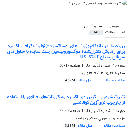
موضوعات =
نانو شیمی
تعداد مقالات:
142
بهینه‌سازی نانوکامپوزیت­ های مس­اکسید-زئولیت/گرافن
اکسید
برای رهایش کنترل‌شده دوکسوروبیسین جهت مقابله با سلول‌های
سرطان پستان HS-578T
دوره 45، شماره 1، بهار 1405، صفحه
17-38
سحر مهاجری، هاشم یعقوبی
مشاهده مقاله
اصل مقاله
4.56 M
تثبیت شیمیایی کربن دی اکسید به کربنات‌های حلقوی با استفاده
از چارچوب‌ تری‌آزین کوالانسی
دوره 45، شماره 1، بهار 1405، صفحه
67-77
مژده پورمنصوری، مجتبی خراسانی
مشاهده مقاله
اصل مقاله
3.13 M