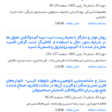
دوره 42، شماره 3، پاییز 1402، صفحه
29-40
معصومه شهرکی، پویا کریمی، محمود سنچولی، مهدیه پورسرگل، حجّت ثمره
دلارامی
مشاهده مقاله
اصل مقاله
1.01 M
روش موثر و سازگار با محیط زیست جهت تهیه آمیدوآلکیل نفتول ها
در شرایط بدون حلال با استفاده از کاتالیزگر جدید گرافن اکسید
عامل‌دار شده با 2-آمینوبنزوتیازول و فسفریک اسید
دوره 42، شماره 3، پاییز 1402، صفحه
227-243
اسماعیل رستمی، مریم السادات قریشی نژاد، علی صابری، سید مهدی حقایقی
مشاهده مقاله
اصل مقاله
1.15 M
سنتز و مشخصه‌یابی نانوهیبریدهای نانولوله کربنی- نانوذره‌های
فلزی (مس و منگنز) و کاربرد آن‌ها در ساخت الکترود اصلاح شده با
مایع یونی برای الکتروکاتالیز اکسایش استامینوفن
دوره 42، شماره 2، تابستان 1402، صفحه
81-96
فاطمه جویباری، سید رضا حسینی زوارمحله، شهرام قاسمی میر
مشاهده مقاله
اصل مقاله
2.59 M