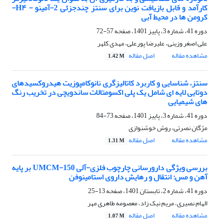
کارآمد و قابل بازیافت نوین برای سنتز چندجزئی 2-آمینو - H۴-
کرومن ها در محیط آبی
دوره 41، شماره 3، پاییز 1401، صفحه
57-72
علی اصغر وزینی، علیرضا پورعلی، مهدی کلهر
مشاهده مقاله
اصل مقاله
1.42 M
سنتز، شناسایی و کاربرد کاتالیزگری نانوکامپوزیت هیدروکسیدهای
دوتایی لایه ای شامل یک پلی اکسومتالات ساندویچی در تخریب رنگ
های شیمیایی
دوره 41، شماره 3، پاییز 1401، صفحه
73-84
مژگان نصرتی، روش خوشنوازی
مشاهده مقاله
اصل مقاله
1.31 M
بررسی ویژگی دارورسانی چارچوب فلزی-آلی UMCM-150 بر پایه
آهن و مس: انتقال و رهایش داروی استامینوفن
دوره 41، شماره 2، تابستان 1401، صفحه
13-25
الهام نصیری، مریم نیک زاد، معصومه طاهری مهر
مشاهده مقاله
اصل مقاله
1.07 M