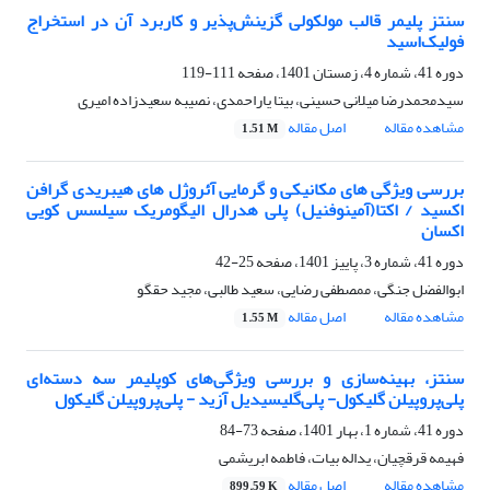
سنتز پلیمر قالب مولکولی گزینش‌پذیر و کاربرد آن در استخراج
فولیک‌اسید
دوره 41، شماره 4، زمستان 1401، صفحه
111-119
سیدمحمدرضا میلانی حسینی، بیتا یاراحمدی، نصیبه سعیدزاده امیری
مشاهده مقاله
اصل مقاله
1.51 M
بررسی ویژگی های مکانیکی و گرمایی آئروژل های هیبریدی گرافن
اکسید / اکتا(آمینوفنیل) پلی هدرال الیگومریک سیلسس کویی
اکسان
دوره 41، شماره 3، پاییز 1401، صفحه
25-42
ابوالفضل جنگی، ممصطفی رضایی، سعید طالبی، مجید حقگو
مشاهده مقاله
اصل مقاله
1.55 M
سنتز، بهینه‌سازی و بررسی ویژگی‌های کوپلیمر سه دسته‌ای
پلی‌پروپیلن گلیکول- پلی‌گلیسیدیل آزید - پلی‌پروپیلن گلیکول
دوره 41، شماره 1، بهار 1401، صفحه
73-84
فهیمه قرقچیان، یداله بیات، فاطمه ابریشمی
مشاهده مقاله
اصل مقاله
899.59 K