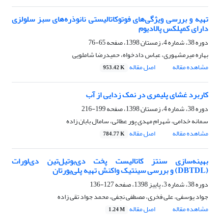
تهیه و بررسی ویژگی‌های فوتوکاتالیستی نانوذره‌های سبز سلولزی
دارای کمپلکس پالادیوم
دوره 38، شماره 4، زمستان 1398، صفحه
65-76
بهاره میرمشهوری، عباس دادخواه، حمیدرضا شاملویی
مشاهده مقاله
اصل مقاله
953.42 K
کاربرد غشای پلیمری در نمک زدایی از آب
دوره 38، شماره 4، زمستان 1398، صفحه
199-216
سمانه خدامی، شهرام مهدی پور عطائی، سامال بابان زاده
مشاهده مقاله
اصل مقاله
784.77 K
بهینه‌سازی سنتز کاتالیست پخت دی‌بوتیل‌تین ‌دی‌لورات
(DBTDL) و بررسی سینتیک واکنش تهیه پلی‌یورتان
دوره 38، شماره 3، پاییز 1398، صفحه
127-136
جواد یوسفی، علی فخری، مصطفی نجفی، محمد جواد تقی زاده
مشاهده مقاله
اصل مقاله
1.24 M