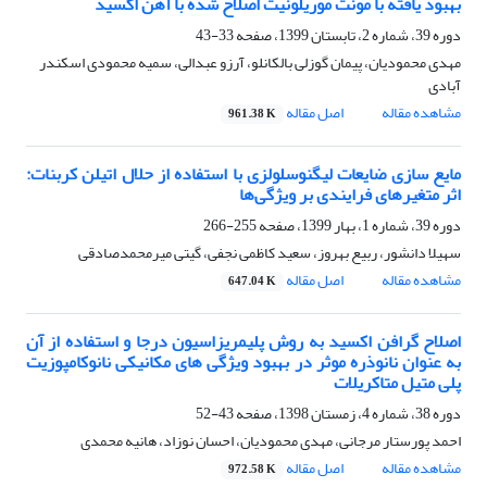
بهبود یافته با مونت موریلونیت اصلاح شده با آهن اکسید
دوره 39، شماره 2، تابستان 1399، صفحه
33-43
مهدی محمودیان، پیمان گوزلی بالکانلو، آرزو عبدالی، سمیه محمودی اسکندر
آبادی
مشاهده مقاله
اصل مقاله
961.38 K
مایع سازی ضایعات لیگنوسلولزی با استفاده از حلال اتیلن کربنات:
اثر متغیرهای فرایندی بر ویژگی‌ها
دوره 39، شماره 1، بهار 1399، صفحه
255-266
سهیلا دانشور، ربیع بهروز، سعید کاظمی نجفی، گیتی میرمحمدصادقی
مشاهده مقاله
اصل مقاله
647.04 K
اصلاح گرافن اکسید به روش پلیمریزاسیون درجا و استفاده از آن
به عنوان نانوذره موثر در بهبود ویژگی های مکانیکی نانوکامپوزیت
پلی متیل متاکریلات
دوره 38، شماره 4، زمستان 1398، صفحه
43-52
احمد پورستار مرجانی، مهدی محمودیان، احسان نوزاد، هانیه محمدی
مشاهده مقاله
اصل مقاله
972.58 K