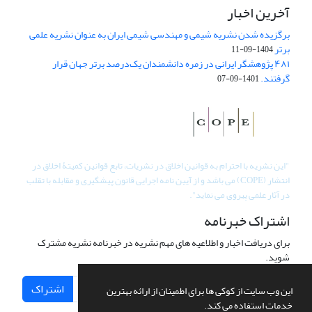
آخرین اخبار
برگزیده شدن نشریه شیمی و مهندسی شیمی ایران به عنوان نشریه علمی
برتر
1404-09-11
۴۸۱ پژوهشگر ایرانی در زمره دانشمندان یک‌درصد برتر جهان قرار
گرفتند.
1401-09-07
"
این نشریه با احترام به قوانین اخلاق در نشریات، تابع قوانین کمیتۀ اخلاق در
انتشار (COPE) می باشد و از آیین نامه اجرایی قانون پیشگیری و مقابله با تقلب
در آثار علمی پیروی می نماید".
اشتراک خبرنامه
برای دریافت اخبار و اطلاعیه های مهم نشریه در خبرنامه نشریه مشترک
شوید.
اشتراک
این وب سایت از کوکی ها برای اطمینان از ارائه بهترین
خدمات استفاده می کند.