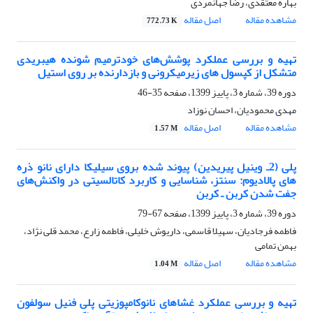
بهاره معتقدی، رضا جهانمردی
مشاهده مقاله
اصل مقاله
772.73 K
تهیه و بررسی عملکرد پوشش‌های خودترمیم شونده هیبریدی
متشکل از کپسول های زیرمیکرونی و بازدارنده بر روی استیل
دوره 39، شماره 3، پاییز 1399، صفحه
35-46
مهدی محمودیان، احسان نوزاد
مشاهده مقاله
اصل مقاله
1.57 M
پلی (2ـ وینیل پیریدین) پیوند شده بروی سیلیکا دارای نانو ذره
های پالادیوم: سنتز، شناسایی و کاربرد کاتالسیتی در واکنش‌های
جفت شدن کربن ـ کربن
دوره 39، شماره 3، پاییز 1399، صفحه
67-79
فاطمه فرجادیان، سهیلا قاسمی، داریوش خلیلی، فاطمه زارع، محمد قلی نژاد،
بهمن تمامی
مشاهده مقاله
اصل مقاله
1.04 M
تهیه و بررسی عملکرد غشاهای نانوکامپوزیتی پلی فنیل سولفون