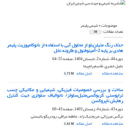
موضوعات =
شیمی پلیمر
تعداد مقالات:
30
حذف رنگ متیلن‌بلو از محلول آبی با استفاده از نانوکامپوزیت پلیمر
هادی بر پایه 2-آمینوفنول و طارونه‌ نخل
دوره 44، شماره 2، تابستان 1404، صفحه
55-64
جلیل خضری، قاسم راه‌پیما
مشاهده مقاله
اصل مقاله
1.73 M
ساخت و بررسی خصوصیات فیزیکی، شیمیایی و مکانیکی چسب
تراپوستی کربوکسی‌متیل‌‌سلولز/ نانوالیاف سلولزی جهت کنترل
رهایش ناپروکسن
دوره 43، شماره 4، زمستان 1403، صفحه
43-60
نرگس میرزائی، مریم نیک زاد، عاطفه عراقی، رودریگو باتیستی
مشاهده مقاله
اصل مقاله
1.41 M