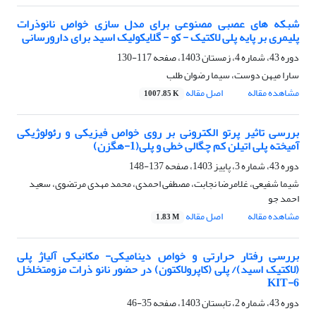
شبکه های عصبی مصنوعی برای مدل سازی خواص نانوذرات
پلیمری بر پایه پلی لاکتیک - کو - گلایکولیک اسید برای دارورسانی
دوره 43، شماره 4، زمستان 1403، صفحه
117-130
سارا میهن دوست، سیما رضوان طلب
مشاهده مقاله
اصل مقاله
1007.85 K
بررسی تاثیر پرتو الکترونی بر روی خواص فیزیکی و رئولوژیکی
آمیخته پلی اتیلن کم چگالی خطی و پلی(1-هگزن)
دوره 43، شماره 3، پاییز 1403، صفحه
137-148
شیما شفیعی، غلامرضا نجابت، مصطفی احمدی، محمد مهدی مرتضوی، سعید
احمد جو
مشاهده مقاله
اصل مقاله
1.83 M
بررسی رفتار حرارتی و خواص دینامیکی- مکانیکی آلیاژ پلی
(لاکتیک اسید)/ پلی (کاپرولاکتون) در حضور نانو ذرات مزومتخلخل
KIT-6
دوره 43، شماره 2، تابستان 1403، صفحه
35-46