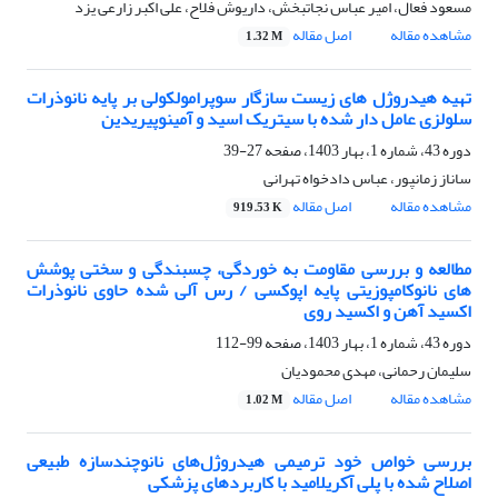
مسعود فعال، امیر عباس نجاتبخش، داریوش فلاح، علی اکبر زارعی یزد
مشاهده مقاله
اصل مقاله
1.32 M
تهیه هیدروژل های زیست سازگار سوپرامولکولی بر پایه نانوذرات
سلولزی عامل دار شده با سیتریک اسید و آمینوپیریدین
دوره 43، شماره 1، بهار 1403، صفحه
27-39
ساناز زمانپور، عباس دادخواه تهرانی
مشاهده مقاله
اصل مقاله
919.53 K
مطالعه و بررسی مقاومت به خوردگی، چسبندگی و سختی پوشش
های نانوکامپوزیتی پایه اپوکسی / رس آلی شده حاوی نانوذرات
اکسید آهن و اکسید روی
دوره 43، شماره 1، بهار 1403، صفحه
99-112
سلیمان رحمانی، مهدی محمودیان
مشاهده مقاله
اصل مقاله
1.02 M
بررسی خواص خود ترمیمی هیدروژل‌های نانوچندسازه طبیعی
اصلاح شده با پلی آکریلامید با کاربردهای پزشکی