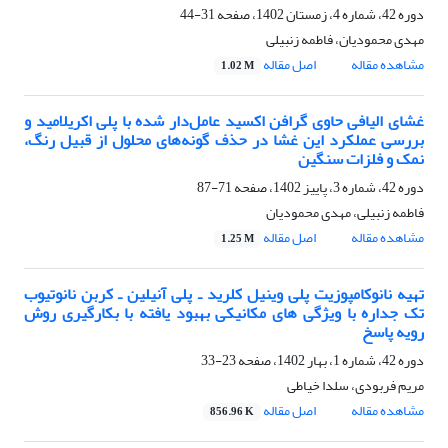
دوره 42، شماره 4، زمستان 1402، صفحه
31-44
مهدی محمودیان، فاطمه زنبیلی
مشاهده مقاله
اصل مقاله
1.02 M
غشای الیافی حاوی گرافن اکسید عامل‌دار شده با پلی اکریلامید و
بررسی عملکرد این غشا در حذف گونه‌های محلول از قبیل رنگ،
نمک و فلزات سنگین
دوره 42، شماره 3، پاییز 1402، صفحه
71-87
فاطمه زنبیلی، مهدی محمودیان
مشاهده مقاله
اصل مقاله
1.25 M
تهیه نانوکامپوزیت پلی وینیل کلرید ـ پلی آنیلین ـ کربن نانوتیوب
تک جداره با ویژگی های مکانیکی بهبود یافته با بکارگیری روش
رویه پاسخ
دوره 42، شماره 1، بهار 1402، صفحه
23-33
مریم فربودی، سلدا خیاطی
مشاهده مقاله
اصل مقاله
856.96 K