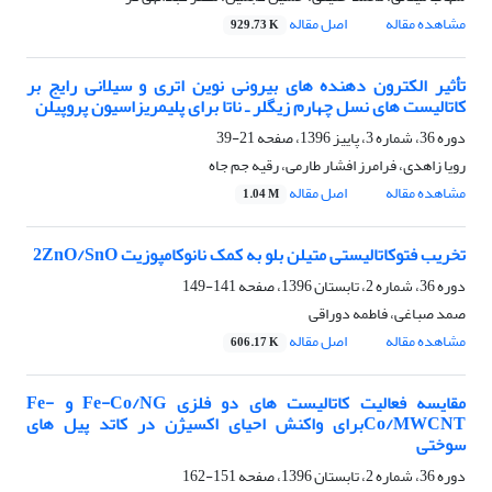
مشاهده مقاله
اصل مقاله
929.73 K
تأثیر الکترون دهنده های بیرونی نوین اتری و سیلانی رایج بر
کاتالیست های نسل چهارم زیگلر ـ ناتا برای پلیمریزاسیون پروپیلن
دوره 36، شماره 3، پاییز 1396، صفحه
21-39
رویا زاهدی، فرامرز افشار طارمی، رقیه جم جاه
مشاهده مقاله
اصل مقاله
1.04 M
تخریب فتوکاتالیستی متیلن بلو به کمک نانوکامپوزیت 2ZnO/SnO
دوره 36، شماره 2، تابستان 1396، صفحه
141-149
صمد صباغی، فاطمه دوراقی
مشاهده مقاله
اصل مقاله
606.17 K
مقایسه فعالیت کاتالیست های دو فلزی Fe-Co/NG و Fe-
Co/MWCNTبرای واکنش احیای اکسیژن در کاتد پیل های
سوختی
دوره 36، شماره 2، تابستان 1396، صفحه
151-162