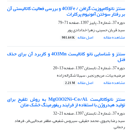
سنتز نانوکامپوزیت گرافن / 4O3Fe و بررسی فعالیت کاتالیستی آن
بر رفتار سوختن آمونیوم پرکلرات
دوره 37، شماره 3، پاییز 1397، صفحه
71-79
سید قربان حسینی، زهرا خدادادی پور
مشاهده مقاله
اصل مقاله
901.64 K
سنتز و شناسایی نانو کاتالیست 4O3Mn و کاربرد آن برای حذف
فنل
دوره 37، شماره 2، تابستان 1397، صفحه
13-20
مرضیه بیات، مریم رنجبر، سهیلا شکراله زاده
مشاهده مقاله
اصل مقاله
2.21 M
سنتز نانوکاتالیست –MgO3O2Ni-Co/Al به روش تلقیح برای
تولید هیدروژن با استفاده از فرایند ریفورمینگ خشک متان
دوره 37، شماره 2، تابستان 1397، صفحه
21-32
سید رضا یحیوی، محمد حقیقی، سیروس شفیعی، مظفر عبدالهی فر، فرهاد
رحمانی