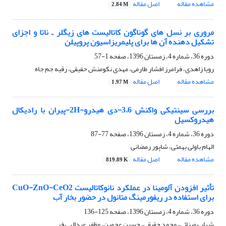
مشاهده مقاله
اصل مقاله
2.84 M
مروری بر نسل های گوناگون کاتالیست های زیگلر ـ ناتا و اجزای
تشکیل دهنده آن ها برای پلیمریزاسیون پروپیلن
دوره 36، شماره 4، زمستان 1396، صفحه
1-57
رویا زاهدی، فرامرز افشار طارمی، مهدی نکومنش حقیقی، رقیه جم جاه
مشاهده مقاله
اصل مقاله
1.97 M
بررسی سینتیکی واکنش 3،6-دی هیدرو-2H-پیران با رادیکال
هیدروکسیل
دوره 36، شماره 4، زمستان 1396، صفحه
77-87
الهام باولی بهمئی، شاپور رمضانی
مشاهده مقاله
اصل مقاله
819.89 K
تأثیر افزودن آلومینا در عملکرد نانوکاتالیست CuO-ZnO-CeO2
برای استفاده در ریفورمینگ متانول در حضور بخار آب
دوره 36، شماره 4، زمستان 1396، صفحه
125-136
شهاب مینائی، محمد حقیقی، حسین عجمین، مظفر عبدالهی فر