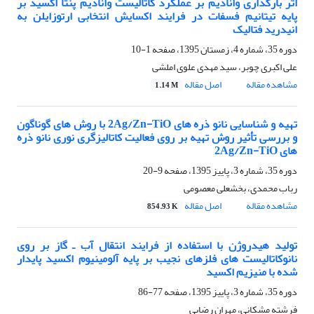
اثر بارگذاری وانادیم بر عملکرد کاتالیست وانادیم پنتا اکسید بر
پایه تیتانیم فسفات در فرایند اکسایش انتخابی ارتوزایلن به
انیدرید فتالیک
دوره 35، شماره 4، زمستان 1395، صفحه
1-10
علی اکبری چوبر، سید مهدی علوی املشی
مشاهده مقاله
اصل مقاله
1.14 M
تهیه و شناسایی نانو ذره های 2Ag/Zn-TiO با روش های گوناگون
و بررسی تأثیر روش تهیه بر روی فعالیت کاتالیزگری نوری نانو ذره
های 2Ag/Zn-TiO
دوره 35، شماره 3، پاییز 1395، صفحه
9-20
رباب محمدی، بخشعلی معصومی
مشاهده مقاله
اصل مقاله
854.93 K
تولید هیدروژن با استفاده از فرایند انتقال آب ـ گاز بر روی
نانوکاتالیست های فلزهای نجیب بر پایه آلومینیوم اکسید پایدار
شده با منیزیم اکسید
دوره 35، شماره 3، پاییز 1395، صفحه
77-86
فرشته مشکانی، مهران رضایی