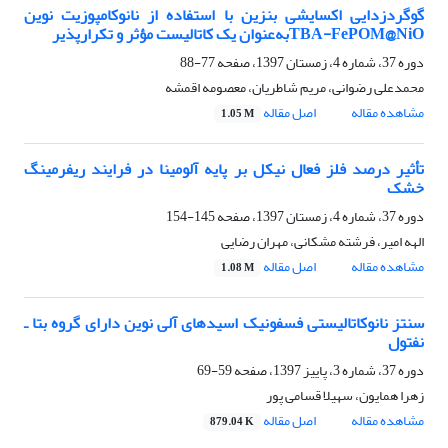
گوگردزدایی اکسایشی بنزین با استفاده از نانوکامپوزیت نوین
TBA-FePOM@NiOبه‌عنوان یک کاتالیست مؤثر و تکرارپذیر
دوره 37، شماره 4، زمستان 1397، صفحه
77-88
محمدعلی رضوانی، مریم شاطریان، معصومه اقمشه
مشاهده مقاله
اصل مقاله
1.05 M
تأثیر درصد فلز فعال نیکل بر پایه آلومینا در فرایند ریفرمینگ
خشک
دوره 37، شماره 4، زمستان 1397، صفحه
145-154
الهه امیر، فرشته مشکانی، مهران رضایی
مشاهده مقاله
اصل مقاله
1.08 M
سنتز نانوکاتالیستی فسفونیک اسیدهای آلی نوین دارای گروه بتا ـ
نفتول
دوره 37، شماره 3، پاییز 1397، صفحه
59-69
زهرا همایون، سهیلا قسامی پور
مشاهده مقاله
اصل مقاله
879.04 K