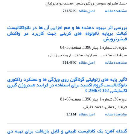
حسنا قنبرلو، سوسن روشن ضمیر، محمدجواد پرنیان
مشاهده مقاله
اصل مقاله
741.52 K
بررسی اثر بهبود دهنده ها و هم افزایی آن ها در نانوکاتالیست
کبالت برپایه نانولوله های کربنی جهت کاربرد در واکنش
فیشرتروپش
دوره 36، شماره 1، بهار 1396، صفحه
55-64
سوفیا محمد نسب عمران، احمد توسلی، یحیی زمانی
مشاهده مقاله
اصل مقاله
624.46 K
تأثیر پایه های زئولیتی گوناگون روی ویژگی ها و عملکرد راکتوری
نانوکاتالیست کروم اکسید برای استفاده در فرایند هیدروژن گیری
اکسایشی C2H6/CO2
دوره 36، شماره 1، بهار 1396، صفحه
65-81
فرهاد رحمانی، محمد حقیقی
مشاهده مقاله
اصل مقاله
1.11 M
گندله آهن: یک کاتالیست طبیعی و قابل بازیافت برای تهیه دی