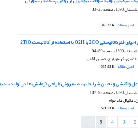
ک شیمیایی تولید سوخت بیودیزل از روغن پسماند رستوران
25-33
اصل مقاله
369.27 K
تی 2CO با O2H با استفاده از کاتالیست 2TiO
89-94
ز خضری، کریم زارع، حسین آقائی
اصل مقاله
335.05 K
نشی و تعیین شرایط بهینه به روش طراحی آزمایش ها در تولید سدیم2-اکریل آمیدو 2-متیل پروپان سولفونا
95-107
، دانیال دادخواه
اصل مقاله
571.53 K
5
4
3
2