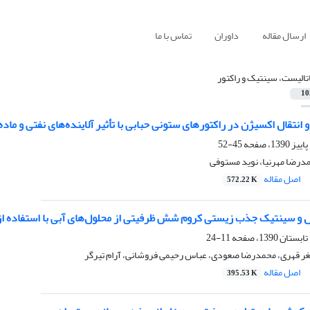
ارسال مقاله
داوران
تماس با ما
تالیست، سینتیک و راکتور
10
انتقال اکسیژن در راکتورهای ستونی حبابی با تأثیر آلاینده‌های نفتی و ما
45-52
درضا مهرنیا، نوید مستوفی
اصل مقاله
572.22 K
ل و سینتیک جذب زیستی کروم شش ظرفیتی از محلول‌های آبی با استفاده از دانه
11-24
صغر قهری، محمدرضا صعودی، عباس رحیمی فروشانی، آرام تیرگر
اصل مقاله
395.53 K