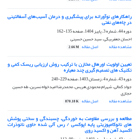
راهکارهای نوآورانه برای پیشگیری و درمان آسیب‌های آسفالتینی
در چاه‌های نفتی
دوره 44، شماره 3، پاییز 1404، صفحه
135-162
احسان جعفربیگی، سید حسین حسینی
مشاهده مقاله
اصل مقاله
2.66 M
تعیین اولویت اورهال مخازن با ترکیب روش ارزیابی ریسک کمی و
تکنیک های تصمیم گیری چند معیاره
دوره 43، شماره 4، زمستان 1403، صفحه
229-240
جواد کمالی، شهرام محمودی هریس، محمدرضا امیدخواه نسرین، طه حسین
حجازی
مشاهده مقاله
اصل مقاله
870.18 K
مطالعه و بررسی مقاومت به خوردگی، چسبندگی و سختی پوشش
های نانوکامپوزیتی پایه اپوکسی / رس آلی شده حاوی نانوذرات
اکسید آهن و اکسید روی