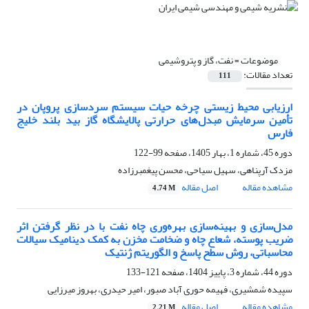
موضوعات =
نفت، گاز و پتروشیمی
تعداد مقالات:
111
ارزیابی محیط‌ زیستی چرخه حیات سیستم سردسازی پروپان در
تأمین سرمایش مبدل‌های حرارتی پالایشگاه گاز بید بلند خلیج
فارس
دوره 45، شماره 1، بهار 1405، صفحه
99-122
مزدک آرپناهی، سهیل سیاحی، محسن پیغمبرزاده
مشاهده مقاله
اصل مقاله
4.74 M
مدل‌سازی و بهینه‌سازی بهره‌وری چاه نفت با در نظر گرفتن اثر
ضریب پوسته، شعاع چاه و ضخامت مخزن به کمک دینامیک سیالات
محاسباتی، روش سطح پاسخ و الگوریتم ژنتیک
دوره 44، شماره 3، پاییز 1404، صفحه
121-133
سپیده شمشیری، فهیمه حوری آباد صبور، امیر حیدری، بهروز میرزایی
مشاهده مقاله
اصل مقاله
2.21 M