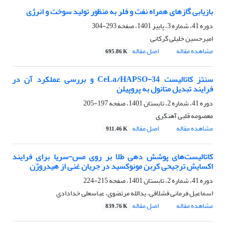
بازیابی گازهای همراه نفت و فلر به منظور تولید سوخت و انرژی
دوره 41، شماره 3، پاییز 1401، صفحه
293-304
امیرحسین خلیلی گرکانی
مشاهده مقاله
اصل مقاله
695.86 K
سنتز کاتالیست CeLa/HAPSO-34 و بررسی عملکرد آن در
فرایند تبدیل متانول به پروپیلن
دوره 41، شماره 2، تابستان 1401، صفحه
197-205
معصومه قلبی آهنگری
مشاهده مقاله
اصل مقاله
911.46 K
کاتالیست‌های پوشش دهی طلا بر روی مس-سریا برای فرایند
اکسایش ترجیحی کربن مونوکسید در جریان غنی از هیدروژن
دوره 41، شماره 2، تابستان 1401، صفحه
215-224
اسماعیل فرمانی قشلاقی، یدالله مرتضوی، عباسعلی خدادادی
مشاهده مقاله
اصل مقاله
839.76 K