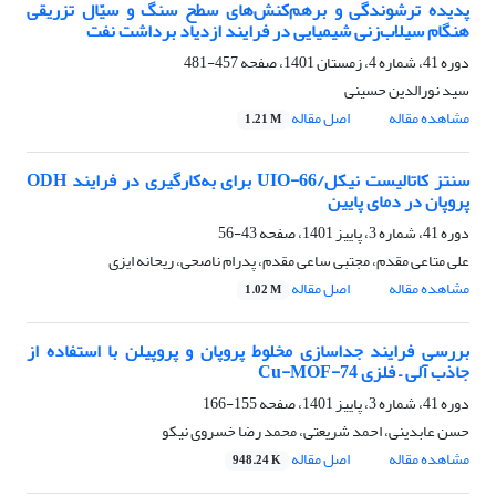
پدیده ترشوندگی و برهم‌کنش‌های سطح سنگ و سیّال تزریقی
هنگام سیلاب‌زنی شیمیایی در فرایند ازدیاد برداشت نفت
دوره 41، شماره 4، زمستان 1401، صفحه
457-481
سید نورالدین حسینی
مشاهده مقاله
اصل مقاله
1.21 M
سنتز کاتالیست نیکل/UIO-66 برای به‌کارگیری در فرایند ODH
پروپان در دمای پایین
دوره 41، شماره 3، پاییز 1401، صفحه
43-56
علی متاعی مقدم، مجتبی ساعی مقدم، پدرام ناصحی، ریحانه ایزی
مشاهده مقاله
اصل مقاله
1.02 M
بررسی فرایند جداسازی مخلوط پروپان و پروپیلن با استفاده از
جاذب آلی – فلزی Cu-MOF-74
دوره 41، شماره 3، پاییز 1401، صفحه
155-166
حسن عابدینی، احمد شریعتی، محمد رضا خسروی نیکو
مشاهده مقاله
اصل مقاله
948.24 K