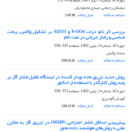
دوره 43، شماره 1، بهار 1403، صفحه
99-112
سلیمان رحمانی، مهدی محمودیان
مشاهده مقاله
اصل مقاله
1.02 M
بررسی اثر نانو ذرات Fe3O4 و Al2O3 بر تشکیل واکس، ریخت
شناسی و رفتار جریانی در نفت خام
دوره 42، شماره 3، پاییز 1402، صفحه
341-350
سجاد وکیلی
مشاهده مقاله
اصل مقاله
930.41 K
روش جدید تزریق ماده بودار کننده در ایستگاه تقلیل فشار گاز بر
پایه روش کنارگذر با استفاده از اجکتور
دوره 42، شماره 3، پاییز 1402، صفحه
351-358
کورش گودرزی
مشاهده مقاله
اصل مقاله
526.15 K
پیش‌بینی حداقل فشار امتزاجی (MMP) در تزریق گاز به مخازن
نفتی با روش‌های هوشمند داده محور