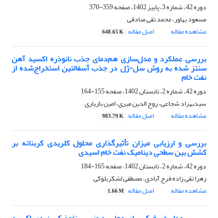
دوره 42، شماره 3، پاییز 1402، صفحه
359-370
مسعود بهاور، محمد تقی صادقی
مشاهده مقاله
اصل مقاله
648.65 K
بررسی عملکرد و مدل‌سازی هم‌دمای جذب نانوذره اکسید آهن
سنتز شده به روش سل-ژل در جذب آسفالتین استخراج‌شده از
نفت خام
دوره 42، شماره 2، تابستان 1402، صفحه
155-164
سیدبهزاد شجاعی، روح الدین میری، امین بازیاری
مشاهده مقاله
اصل مقاله
983.79 K
بررسی و ارزیابی میزان تأثیرگذاری محلول کلریدی کربناته بر
کشش بین سطحی دینامیک نفت خام اسیدی
دوره 42، شماره 2، تابستان 1402، صفحه
165-184
زهرا تقی زاده فرح آبادی، مصطفی لشکربلوکی
مشاهده مقاله
اصل مقاله
1.66 M