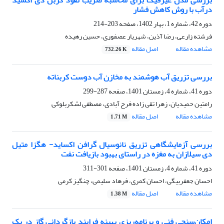
بررسی مدل غیرفیک برای محاسبه ضریب نفوذ کربن دی اکسید
درآب با روش کاهش فشار
دوره 42، شماره 1، بهار 1402، صفحه
203-214
فرشته زارعی، رضا آذین، شهریار عصفوری، حسین رهیده
مشاهده مقاله
اصل مقاله
732.26 K
بررسی تزریق آب هوشمند به مخازن آب دوست کربناته
دوره 41، شماره 4، زمستان 1401، صفحه
287-299
رامتین حمیدیان، زهرا تقی زاده فرح آبادی، مصطفی لشکربلوکی
مشاهده مقاله
اصل مقاله
1.71 M
بررسی آزمایشگاهی تزریق نانوسیال گرافن اکساید- هگزا متیل
دی سیلازان به مغزه در راستای بهبود بازیافت نفت
دوره 41، شماره 4، زمستان 1401، صفحه
301-311
احسان جعفربیگی، احسان کمری، فرهاد سلیمی، چنگیز کرمی
مشاهده مقاله
اصل مقاله
1.38 M
امکان‌سنجی فنی و برنامه‌ریزی بهینه فرایند بازگردانی گاز در یک