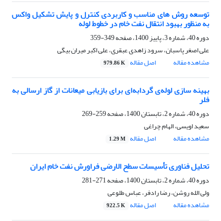
توسعه روش های مناسب و کاربردی کنترل و پایش تشکیل واکس
به منظور بهبود انتقال نفت خام در خطوط لوله
دوره 40، شماره 3، پاییز 1400، صفحه
349-359
علی اصغر پاسبان، سرود زاهدی عبقری، علی اکبر میران بیگی
مشاهده مقاله
اصل مقاله
979.86 K
بهینه سازی لوله‌ی گردابه‌ای برای بازیابی میعانات از گاز ارسالی به
فلر
دوره 40، شماره 2، تابستان 1400، صفحه
259-269
سعید اویسی، الهام چراغی
مشاهده مقاله
اصل مقاله
1.29 M
تحلیل فناوری تأسیسات سطح الارضی فراورش نفت خام ایران
دوره 40، شماره 2، تابستان 1400، صفحه
271-281
ولی الله روشن، رضا رادفر، عباس طلوعی
مشاهده مقاله
اصل مقاله
922.5 K