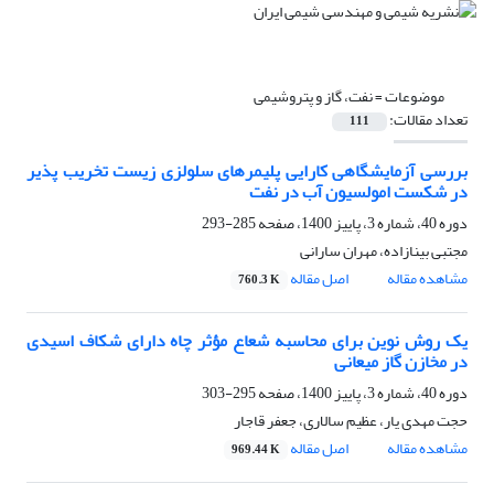
موضوعات =
نفت، گاز و پتروشیمی
تعداد مقالات:
111
بررسی آزمایشگاهی کارایی پلیمرهای سلولزی زیست تخریب پذیر
در شکست امولسیون آب در نفت
دوره 40، شماره 3، پاییز 1400، صفحه
285-293
مجتبی بینازاده، مهران سارانی
مشاهده مقاله
اصل مقاله
760.3 K
یک روش نوین برای محاسبه شعاع مؤثر چاه دارای شکاف اسیدی
در مخازن گاز میعانی
دوره 40، شماره 3، پاییز 1400، صفحه
295-303
حجت مهدی یار، عظیم سالاری، جعفر قاجار
مشاهده مقاله
اصل مقاله
969.44 K