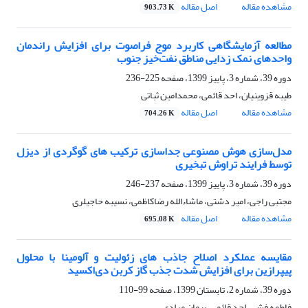
مشاهده مقاله
اصل مقاله
903.73 K
مطالعه آزمایشگاهی کاربرد موج فراصوت برای افزایش راندمان
واحدهای نمک زدایی مناطق نفت‌خیز جنوب
دوره 39، شماره 3، پاییز 1399، صفحه
225-236
طیبه قزوینیان، احد قائمی، محمدامین ثباتی
مشاهده مقاله
اصل مقاله
704.26 K
مدل‌سازی هوش مصنوعی جداسازی ترکیب های گوگردی از دیزل
توسط فرایند تراوش تبخیری
دوره 39، شماره 3، پاییز 1399، صفحه
237-246
مجتبی راجی، امیر دشتی، ماشاءالله رضاکاظمی، نسیبه حاجیلری
مشاهده مقاله
اصل مقاله
695.08 K
مقایسه عملکرد اصلاح جاذب‏ های زئولیت و آلومینا با محلول
پیپرازین برای افزایش شدت جذب گاز کربن دی‌اکسید
دوره 39، شماره 2، تابستان 1399، صفحه
99-110
فاطمه فشی، احد قائمی، پیمان مرادی