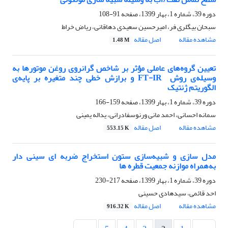
دوره 39، شماره 1، بهار 1399، صفحه
91-108
سبحان بیگلری فر، امیرحسین سعیدی دهاقانی، ریاض خراط
مشاهده مقاله
اصل مقاله
1.48 M
تعیین گروه‌های عاملی مؤثر بر شاخص گرانروی روغن موتور‌ها به
وسیله‌ی روش ‌ FT-IR و برازش خطی چند متغیره بر پایه‌ی
الگوریتم ژنتیک
دوره 39، شماره 1، بهار 1399، صفحه
159-166
سمانه احسانی، احمد مانی ورنوسفادرانی، یداله یمینی
مشاهده مقاله
اصل مقاله
553.15 K
مدل سازی و شبیه‌سازی ستون استخراج ضربه ای سینی دار
به‌همراه موازنه جمعیت قطره ها
دوره 39، شماره 1، بهار 1399، صفحه
217-230
احد قائمی، سیدهادی حسینی
مشاهده مقاله
اصل مقاله
916.32 K