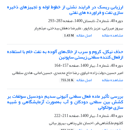
ارزیابی ریسک در فرایند نشتی از خطوط لوله و تجهیزهای ذخیره
سازی نفت و فراورده های نفتی
دوره 40، شماره 2، تابستان 1400، صفحه
283-293
بهروز میرزایی، عزیز باباپور، علیرضا دهقان بیدختی، میثم پار
مشاهده مقاله
اصل مقاله
1.43 M
حذف نیکل، کروم و سرب از خاک‌های آلوده به نفت خام با استفاده
ازفعال کننده سطحی زیستی ساپونین
دوره 40، شماره 1، بهار 1400، صفحه
157-164
امیر حسین دولت زاده خیاوی، رضا حاج محمدی، حسین امانی، هادی سلطانی
مشاهده مقاله
اصل مقاله
755.31 K
بررسی تأثیر ماده فعال سطحی آنیونی سدیم دودسیل سولفات بر
کشش بین سطحی دودکان و آب به‌صورت آزمایشگاهی و شبیه
سازی مولکولی
دوره 40، شماره 1، بهار 1400، صفحه
211-222
کلثوم ملکشاهی فر، احسان علی پناهی، بهروز بیاتی