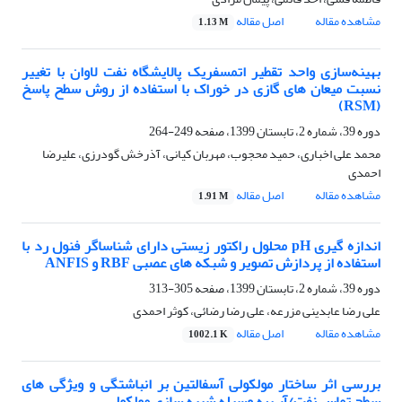
مشاهده مقاله
اصل مقاله
1.13 M
بهینه‌سازی واحد تقطیر‌ ‌اتمسفریک پالایشگاه نفت لاوان با تغییر
نسبت میعان های گازی در خوراک با استفاده از روش سطح پاسخ
(RSM)
دوره 39، شماره 2، تابستان 1399، صفحه
249-264
محمد علی اخباری، حمید محجوب، مهربان کیانی، آذرخش گودرزی، علیرضا
احمدی
مشاهده مقاله
اصل مقاله
1.91 M
اندازه گیری pH محلول راکتور زیستی دارای شناساگر فنول رد با
استفاده از پردازش تصویر و شبکه های عصبی RBF و ANFIS
دوره 39، شماره 2، تابستان 1399، صفحه
305-313
علی رضا عابدینی مزرعه، علی رضا رضائی، کوثر احمدی
مشاهده مقاله
اصل مقاله
1002.1 K
بررسی اثر ساختار مولکولی آسفالتین بر انباشتگی و ویژگی های
سطح تماس نفت/آب به وسیله شبیه سازی مولکولی