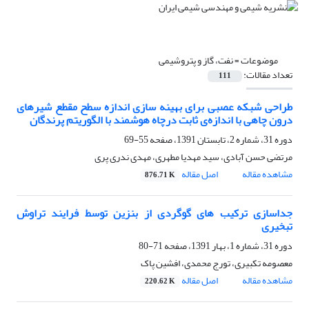
موضوعات =
نفت، گاز و پتروشیمی
تعداد مقالات:
111
طراحی شبکه عصبی برای بهینه سازی اندازه سطح مقطع شیرهای
درون چاهی با اندازه‌ی ثابت درچاه هوشمند با الگوریتم پرندگان
دوره 31، شماره 2، تابستان 1391، صفحه
55-69
مرتضی حسن آبادی، سید مهدیا مطهری، مهدی ندری پری
مشاهده مقاله
اصل مقاله
876.71 K
جداسازی ترکیب های گوگردی از بنزین توسط فرایند تراوش
تبخیری
دوره 31، شماره 1، بهار 1391، صفحه
71-80
معصومه تکبیری، تورج محمدی، افشین پاک
مشاهده مقاله
اصل مقاله
220.62 K