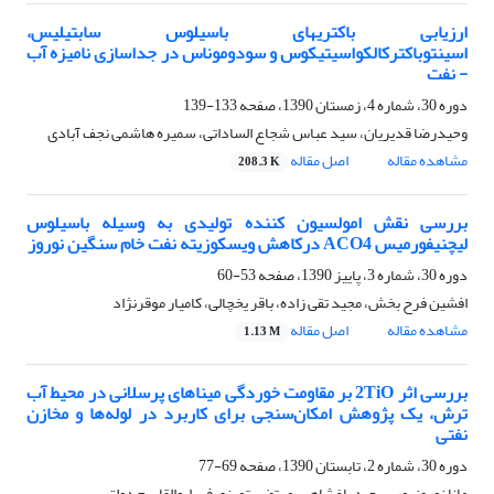
ارزیابی باکتری‪های باسیلوس سابتیلیس،
اسینتوباکترکالکواسیتیکوس و سودوموناس در جداسازی نامیزه آب
- نفت
دوره 30، شماره 4، زمستان 1390، صفحه
133-139
وحیدرضا قدیریان، سید عباس شجاع الساداتی، سمیره هاشمی نجف آبادی
مشاهده مقاله
اصل مقاله
208.3 K
بررسی نقش امولسیون کننده تولیدی به وسیله باسیلوس
لیچنیفورمیس ACO4 درکاهش ویسکوزیته نفت خام سنگین نوروز
دوره 30، شماره 3، پاییز 1390، صفحه
53-60
افشین فرح بخش، مجید تقی زاده، باقر یخچالی، کامیار موقرنژاد
مشاهده مقاله
اصل مقاله
1.13 M
بررسی اثر 2TiO بر مقاومت خوردگی مینا‌های پرسلانی در محیط آب
ترش، یک پژوهش امکان‌سنجی برای کاربرد در لوله‌ها و مخازن
نفتی
دوره 30، شماره 2، تابستان 1390، صفحه
69-77
مانا نوروزپور، سعید باغشاهی، مرتضی تمیزی فر، ابوالقاسم دولتی