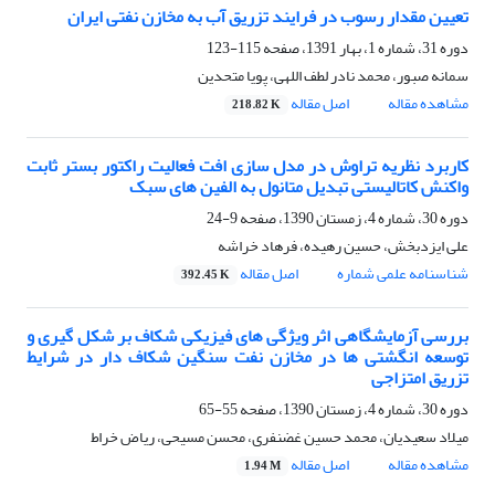
تعیین مقدار رسوب در فرایند تزریق آب به مخازن نفتی ایران
دوره 31، شماره 1، بهار 1391، صفحه
115-123
سمانه صبور، محمد نادر لطف اللهی، پویا متحدین
مشاهده مقاله
اصل مقاله
218.82 K
کاربرد نظریه تراوش در مدل سازی افت فعالیت راکتور بستر ثابت
واکنش کاتالیستی تبدیل متانول به الفین های سبک
دوره 30، شماره 4، زمستان 1390، صفحه
9-24
علی ایزدبخش، حسین رهیده، فرهاد خراشه
شناسنامه علمی شماره
اصل مقاله
392.45 K
بررسی آزمایشگاهی اثر ویژگی های فیزیکی شکاف بر شکل گیری و
توسعه انگشتی ها در مخازن نفت سنگین شکاف دار در شرایط
تزریق امتزاجی
دوره 30، شماره 4، زمستان 1390، صفحه
55-65
میلاد سعیدیان، محمد حسین غضنفری، محسن مسیحی، ریاض خراط
مشاهده مقاله
اصل مقاله
1.94 M