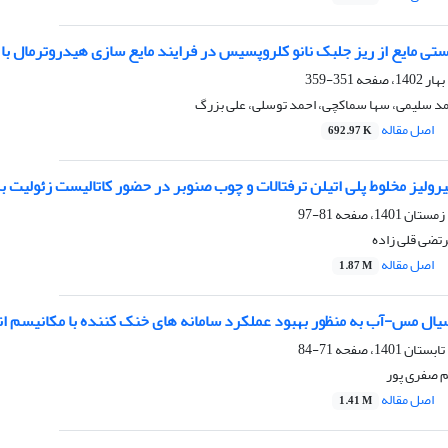
ی مایع از ریز جلبک نانو کلروپسیس در فرایند مایع سازی هیدروترمال با است
351-359
د سلیمی، سها سماکچی، احمد توسلی، علی بزرگ
اصل مقاله
692.97 K
رولیز مخلوط پلی اتیلن ترفتالات و چوب صنوبر در حضور کاتالیست زئولیت 
81-97
تضی قلی زاده
اصل مقاله
1.87 M
سیال مس-آب به منظور بهبود عملکرد سامانه های خنک کننده با مکانیسم انتق
71-84
 صفری پور
اصل مقاله
1.41 M