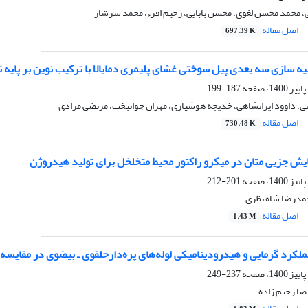
، محمد محسن لغوی، محسن بابایی، رحیم اقرء، محمد سرشار
اصل مقاله
697.39 K
 سازی سه بعدی پیل سوختی غشای پلیمری دمابالا با ترکیب نوین بر پایه تر
187-199
لانی، داوود ایرانشاهی، خدیجه هوشیاری، مهران جوانبخت، مرتضی مرادی
اصل مقاله
730.48 K
ش جزیی متان در میکرو راکتور محیط متخلخل برای تولید هیدروژن
201-212
حمدرضا شاه نظری
اصل مقاله
1.43 M
رد گرمایی و هیدرودینامیکی لوله‌های پره‌دارحلقوی ـ بیضوی در مقایسه با
237-249
ضا رحیم زاده