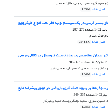
ن جعفربیگی، مسعود رحیمی، فائزه محمدی
اصل مقاله
1.69 M
ای بستر کربنی در یک سیستم تولید فلز تحت امواج مایکروویو
275-287
ام خوش اندام
اصل مقاله
754.83 K
ثیر میدان مغناطیسی بر عدد ناسلت فروسیال در کانالی مربعی
373-386
دردشتی، محمد محسن شاه مردان، محسن نظری
اصل مقاله
1.04 M
نانوذره‌ها بر بهبود خنک کاری بازیافتی در موتور پیشرانه مایع
335-349
، حسین سوری، سعید توانگر روستا، حمید پرهیزکار
اصل مقاله
1.28 M