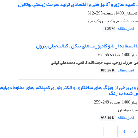
شبیه سازی و آنالیز فنی و اقتصادی تولید سوخت زیستیِ بوتانول
295-312
مرضیه شفیعی، کیخسرو کریمی
اصل مقاله
1.25 M
 استفاده از نانو کامپوزیت‌های نیکل ـ کبالت/پلی پیرول
55-67
ی، فرزاد روحی، سید حجت الله کاظمی، محمدعلی کیانی
اصل مقاله
886.56 K
 شده به رنگ
249-259
را تقواییان
اصل مقاله
935.19 K
3
2