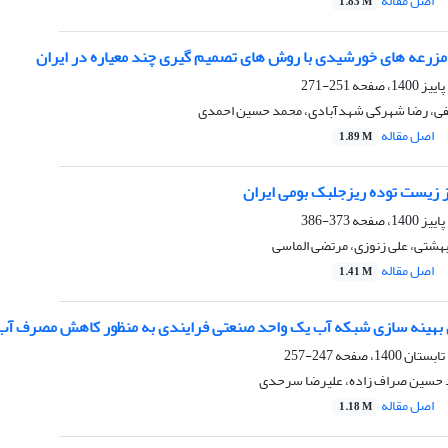
اصل مقاله
1.83 M
زرعه های خورشیدی با روش های تصمیم گیری چند معیاره در ایران
251-271
 لطفی، رضا شهرکی شهدآبادی، محمد حسین احمدی
اصل مقاله
1.89 M
ز زیست توده ریزجلبک بومی ایران
373-386
هشتی، علی زنوزی، مرتضی الماسی
اصل مقاله
1.41 M
 بهینه سازی شبکه آب یک واحد صنعتی فرایندی به منظور کاهش مصرف آب: مق
247-257
د حسین صراف زاده، علیرضا سرحدی
اصل مقاله
1.18 M