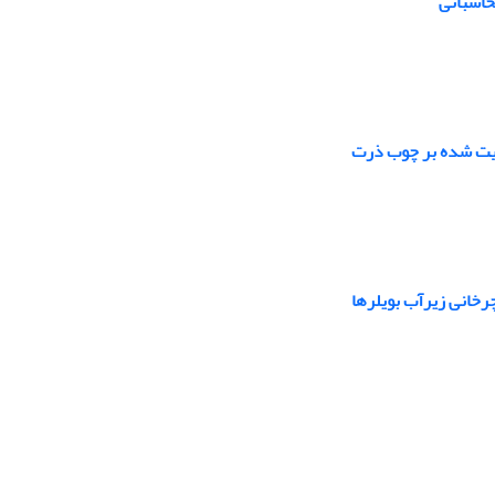
حاسباتی
رخانی زیرآب بویلرها