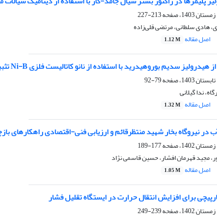
یز پلیمرها در راکتور بستر سیال جامد-گاز با استفاده از دینامیک سیالات م
213-227
، هادی سلطانی، مرتضی قلی‌زاده
اصل مقاله
1.12 M
رولیز سدیم بوروهیدرید با استفاده از نانو کاتالیست فلزی Ni-B تثبیت شده بر چوب ذرت
79-92
ه، ندا گیلانی
اصل مقاله
1.32 M
در نیروگاه بخار شهید منتظرقائم و ارزیابی فنی-اقتصادی راهکارهای بازچ
177-189
، مجید قهرمان افشار، حسین قاسمی نژاد
اصل مقاله
1.05 M
ارپیچی برای افزایش انتقال حرارت در ایستگاه تقلیل فشار
239-249