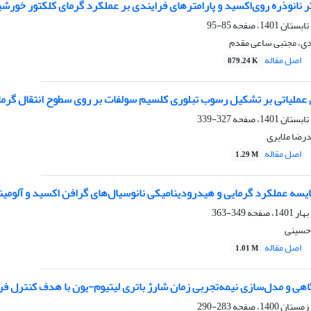
ر نانوذره روی‌اکسید و پارامترهای فرایندی بر عملکرد گرمای کلکتور خو
85-95
دی، مجتبی ساعی مقدم
اصل مقاله
879.24 K
ی عملیاتی بر تشکیل رسوب تبلوری کلسیم سولفات بر روی سطوح انتقال گرما
327-339
رضا ملایری
اصل مقاله
1.29 M
ایسه عملکرد گرمایی و هیدرودینامیکی نانوسیال‌های گرافن اکسید و آلومین
349-363
حسینی
اصل مقاله
1.01 M
ی و مدل‌سازی نیمه‌تجربی زمان شارژ باتری لیتیوم-یون با هدف کنترل فرا
283-290