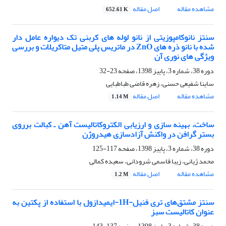
مشاهده مقاله
اصل مقاله
652.61 K
سنتز نانوکامپوزیتی از نانو لوله های کربنی تک دیواره عامل دار
شده با نانو ذره های ZnO در ماتریس پلی متیل متاکریلات و بررسی
ویژگی های نوری آن
دوره 38، شماره 3، پاییز 1398، صفحه
23-32
ساینا شفیعی حسنی، زهره قاضی طباطبایی
مشاهده مقاله
اصل مقاله
1.14 M
ساخت، بهینه سازی و ارزیابی الکتروکاتالیست آهن ـ کبالت برروی
بستر گرافن در واکنش آزادسازی هیدروژن
دوره 38، شماره 3، پاییز 1398، صفحه
117-125
محمد ژیانی، زیبا قاسمی شرودانی، سعیده کمالی
مشاهده مقاله
اصل مقاله
1.2 M
سنتز مشتق‌های تری فنیل-1H-ایمیدازول با استفاده از پکتین به
عنوان کاتالیست سبز