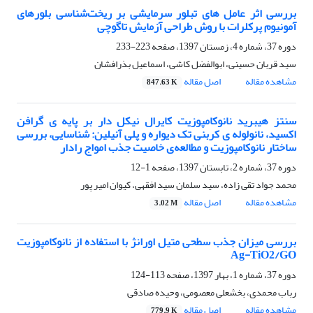
بررسی اثر عامل های تبلور سرمایشی بر ریخت‌شناسی بلورهای
آمونیوم پرکلرات با روش طراحی آزمایش تاگوچی
دوره 37، شماره 4، زمستان 1397، صفحه
223-233
سید قربان حسینی، ابوالفضل کاشی، اسماعیل بذرافشان
مشاهده مقاله
اصل مقاله
847.63 K
سنتز هیبرید نانوکامپوزیت کایرال نیکل دار بر پایه ی گرافن
اکسید، نانولوله ی کربنی تک دیواره و پلی آنیلین: شناسایی، بررسی
ساختار نانوکامپوزیت و مطالعه‌ی خاصیت جذب امواج رادار
دوره 37، شماره 2، تابستان 1397، صفحه
1-12
محمد جواد تقی زاده، سید سلمان سید افقهی، کیوان امیر پور
مشاهده مقاله
اصل مقاله
3.02 M
بررسی میزان جذب سطحی متیل اورانژ با استفاده از نانوکامپوزیت
Ag-TiO2/GO
دوره 37، شماره 1، بهار 1397، صفحه
113-124
رباب محمدی، بخشعلی معصومی، وحیده صادقی
مشاهده مقاله
اصل مقاله
779.9 K