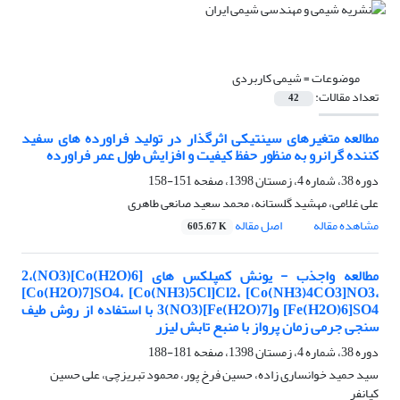
موضوعات =
شیمی کاربردی
تعداد مقالات:
42
مطالعه متغیرهای سینتیکی اثرگذار در تولید فراورده های سفید
کننده گرانرو به منظور حفظ کیفیت و افزایش طول عمر فراورده
دوره 38، شماره 4، زمستان 1398، صفحه
151-158
علی غلامی، مهشید گلستانه، محمد سعید صانعی طاهری
مشاهده مقاله
اصل مقاله
605.67 K
مطالعه واجذب - یونش کمپلکس های [Co(H2O)6](NO3)2،
[Co(H2O)7]SO4، [Co(NH3)5Cl]Cl2، [Co(NH3)4CO3]NO3،
[Fe(H2O)6]SO4 و[Fe(H2O)7](NO3)3 با استفاده از روش طیف
سنجی جرمی زمان پرواز با منبع تابش لیزر
دوره 38، شماره 4، زمستان 1398، صفحه
181-188
سید حمید خوانساری زاده، حسین فرخ پور، محمود تبریزچی، علی حسین
کیانفر