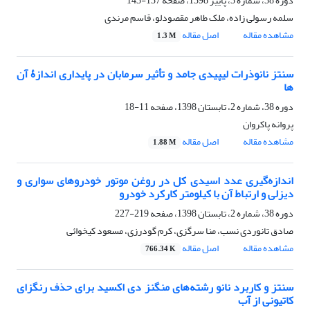
دوره 38، شماره 3، پاییز 1398، صفحه
137-143
سلمه رسولی زاده، ملک طاهر مقصودلو، قاسم مرندی
مشاهده مقاله
اصل مقاله
1.3 M
سنتز نانوذرات لیپیدی جامد و تأثیر سرمابان در پایداری اندازۀ آن
ها
دوره 38، شماره 2، تابستان 1398، صفحه
11-18
پروانه پاکروان
مشاهده مقاله
اصل مقاله
1.88 M
اندازه‌گیری عدد اسیدی کل در روغن موتور خودروهای سواری و
دیزلی و ارتباط آن با کیلومتر کارکرد خودرو
دوره 38، شماره 2، تابستان 1398، صفحه
219-227
صادق تانوردی نسب، منا سرگزی، کرم گودرزی، مسعود کیخوائی
مشاهده مقاله
اصل مقاله
766.34 K
سنتز و کاربرد نانو رشته‌های منگنز دی اکسید برای حذف رنگزای
کاتیونی از آب