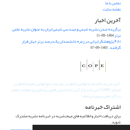
تماس با ما
نقشه سایت
آخرین اخبار
برگزیده شدن نشریه شیمی و مهندسی شیمی ایران به عنوان نشریه علمی
برتر
1404-09-11
۴۸۱ پژوهشگر ایرانی در زمره دانشمندان یک‌درصد برتر جهان قرار
گرفتند.
1401-09-07
"
این نشریه با احترام به قوانین اخلاق در نشریات، تابع قوانین کمیتۀ اخلاق در
انتشار (COPE) می باشد و از آیین نامه اجرایی قانون پیشگیری و مقابله با تقلب
در آثار علمی پیروی می نماید".
اشتراک خبرنامه
برای دریافت اخبار و اطلاعیه های مهم نشریه در خبرنامه نشریه مشترک
شوید.