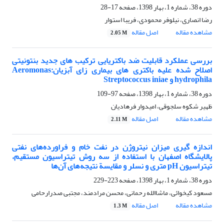
دوره 38، شماره 1، بهار 1398، صفحه
17-28
رضا انصاری، نیلوفر محمودی، فریبا استوار
مشاهده مقاله
اصل مقاله
2.05 M
بررسی عملکرد قابلیت ضد باکتریایی ترکیب های جدید بنتونیتی
اصلاح شده علیه باکتری های بیماری زای آبزیان:Aeromonas
hydrophila و Streptococcus iniae
دوره 38، شماره 1، بهار 1398، صفحه
97-109
ظهیر شکوه سلجوقی، امیدوار فرهادیان
مشاهده مقاله
اصل مقاله
2.11 M
اندازه گیری میزان نیتروژن در نفت خام و فراورده‌های نفتی
پالایشگاه اصفهان با استفاده از سه روش تیتراسیون مستقیم،
تیتراسیون pH متری و نسلر و مقایسة نتیجه‌های آن‌ها
دوره 38، شماره 1، بهار 1398، صفحه
223-229
مسعود کیخوائی، ماشاالله رحمانی، محسن مرادمند، مجتبی صدرارحامی
مشاهده مقاله
اصل مقاله
1.3 M