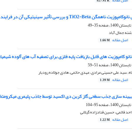
اصل مقاله
927.41 K
و بررسی تأثیر سینیتیکی آن در فرایند تخریب فوتوکاتالیستی کنگو قرمز
35-49
شته جمال آباد
اصل مقاله
1.66 M
نو کامپوزیت های قابل بازیافت پایه فلزی برای تصفیه آب های آلوده شیمیا
51-59
ه، سید علی حسینی مرادی، مهدی حاتمی، هادی جولاده رودبار
اصل مقاله
1.39 M
 بهینه‏ سازی جذب سطحی گاز کربن دی اکسید توسط جاذب پلیمری میکرومت
95-104
احد قائمی، حسین قنادزاده گیلانی
اصل مقاله
1.22 M