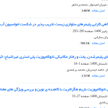
 مهران امیدوار، نجمه یزدانفر
اصل مقاله
3.88 M
هی کارایی پلیمرهای سلولزی زیست تخریب پذیر در شکست امولسیون آب 
285-293
ران سارانی
اصل مقاله
760.3 K
ی پلیمرشدن، پخت و رفتار مکانیکی نانوکامپوزیت پلی استری غیراشباع: اث
1-14
ز، حامد حیدریان، محمد برغمدی
اصل مقاله
1.31 M
نانوکامپوزیت باریم هگزافریت با کاهنده ی نوین و بررسی ویژگی های مغنا
27-33
ن بلدی