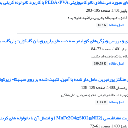
و کامپوزیتی PEBA/PVA با کاربرد نانو لوله کربنی برای جداسازی CO2 و CH4
195-203
قادی، حبیب اله بحرینی، راضیه عظیم پناه
اصل مقاله
807 K
ی و بررسی ویژگی‌های کوپلیمر سه دسته‌ای پلی‌پروپیلن گلیکول- پلی‌گلیسی
73-84
اله بیات، فاطمه ابریشمی
اصل مقاله
899.59 K
 منگنز پورفیرین عامل‌دار شده با آمین، تثبیت شده بر روی سیلیکا- زیر
129-138
 رحمت الله رحیمی، محبوبه ربانی، علی ملکی
اصل مقاله
1.13 M
با نانولوله های کربنی چند دیواره آسیل دار شده و شناسایی آن
61-72