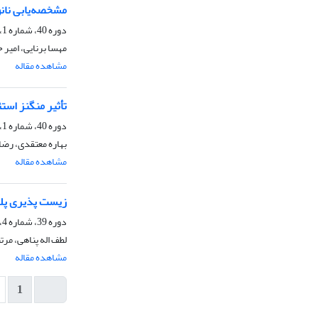
مشخصه‌یابی نانوکا
دوره 40، شماره 1، بهار 1400، صفحه
مهسا برنایی، امیر
مشاهده مقاله
تأثیر منگنز است
دوره 40، شماره 1، بهار 1400، صفحه
بهاره معتقدی، رضا
مشاهده مقاله
زیست پذیری پلی اتیلن سبک، 1: بررسی اثر افزودن نش
دوره 39، شماره 4، زمستان 1399، صفحه
لطف اله پناهی، مر
مشاهده مقاله
1