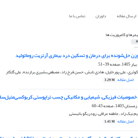
ارسال مقاله
داوران
تماس با ما
یمرها و کامپوزیت ها
4
ن‌ حل‌شونده برای درمان و تسکین درد بیماری آرتریت روماتوئید
39-51
ثری، علی پورخلیل، هادی تابش، حسن فرخ زاد، مصطفی بشیری برازنده، علی گلکار
اصل مقاله
3.29 M
صوصیات فیزیکی، شیمیایی و مکانیکی چسب تراپوستی کربوکسی‌متیل‌‌سلو
43-60
م نیک زاد، عاطفه عراقی، رودریگو باتیستی
اصل مقاله
1.41 M