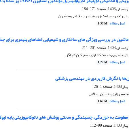
مکانیکی کوپلیمر آکریلونیتریل بوتادین استایرن (ABS) پر شده با کربنات کلسیم
171-184
یدر رنجبر، سیامک زواره، محراب فلاحی سامبران
اصل مقاله
1.37 M
 ماشین در بررسی ویژگی های ساختاری و شیمیایی غشاهای پلیمری برای ج
201-211
آرش خسروی، احمد کشاورز، سچکین کاراگز
اصل مقاله
1.22 M
ل‌ها با نگرش کاربردی در مهندسی پزشکی
1-26
ضا سبزواری، حسین اسلامی
اصل مقاله
1.67 M
 مقاومت به خوردگی، چسبندگی و سختی پوشش های نانوکامپوزیتی پایه اپو
99-112