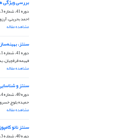
بررسی ویژگی های عبوردهی غشای نان
دوره 41، شماره 3، پاییز 1401، صفحه
احمد بحرینی، آرزو 
مشاهده مقاله
سنتز، بهینه‌ساز
دوره 41، شماره 1، بهار 1401، صفحه
فهیمه قرقچیان، ید
مشاهده مقاله
سنتز و شناسایی
دوره 40، شماره 4، زمستان 1400، صفحه
حمیده بلوچ خسروی،
مشاهده مقاله
سنتز نانو کامپوزیت مغناطیسی (MnFe2O4@SiO2@NH2 ) و اتصال آن 
دوره 40، شماره 3، پاییز 1400، صفحه