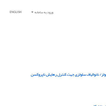
ورود به سامانه
ENGLISH
لز/ نانوالیاف سلولزی جهت کنترل رهایش ناپروکسن