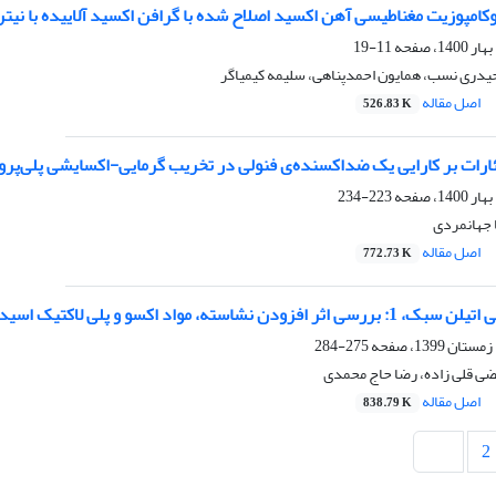
مپوزیت مغناطیسی آهن اکسید اصلاح ‌شده با گرافن اکسید آلاییده با نیتروژن (/NGO
11-19
 حیدری نسب، همایون احمدپناهی، سلیمه کیمیاگر
اصل مقاله
526.83 K
ئارات بر کارایی یک ضداکسنده‌ی فنولی در تخریب گرمایی-اکسایشی پلی‌پرو
223-234
 جهانمردی
اصل مقاله
772.73 K
استه، مواد اکسو و پلی لاکتیک اسید بر استحکام
275-284
تضی قلی زاده، رضا حاج محمدی
اصل مقاله
838.79 K
2