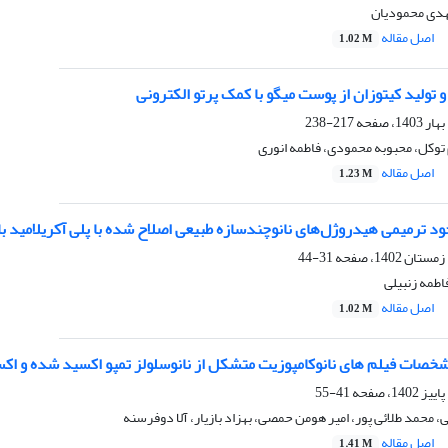
هدی محمودیان
اصل مقاله
1.02 M
 تولید کیتوزان از پوست میگو با کمک پرتو الکترونی
217-238
توکل، محبوبه محمودی، فاطمه انوری
اصل مقاله
1.23 M
 ترمیمی هیدروژل‌های نانوچندسازه طبیعی اصلاح شده با پلی آکریلامید ب
31-44
طمه زنبیلی
اصل مقاله
1.02 M
شخصات فیلم های نانوکامپوزیت متشکل از نانوسلولز تمپو اکسید شده و اک
41-55
، محمد طلائی پور، امیر هومن حمصی، بهزاد بازیار، آلا دوفرسنه
اصل مقاله
1.41 M