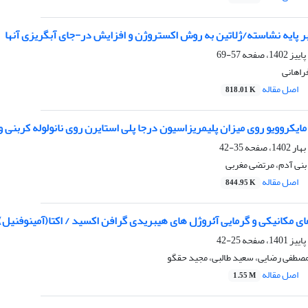
بر پایه نشاسته/ژلاتین به روش اکستروژن و افزایش در-جای آبگریزی آنها
57-69
راهانی
اصل مقاله
818.01 K
مایکروویو روی میزان پلیمریزاسیون درجا پلی استایرن روی نانولوله کربنی 
35-42
بنی آدم، مرتضی مغربی
اصل مقاله
844.95 K
ی مکانیکی و گرمایی آئروژل های هیبریدی گرافن اکسید / اکتا(آمینوفنی
25-42
مصطفی رضایی، سعید طالبی، مجید حقگو
اصل مقاله
1.55 M