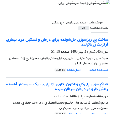
موضوعات =
مهندسی دارویی / پزشکی
تعداد مقالات:
24
ساخت پچ ریزسوزن‌ حل‌شونده برای درمان و تسکین درد بیماری
آرتریت روماتوئید
دوره 45، شماره 1، بهار 1405، صفحه
39-51
سید سپهر کوچک کوثری، علی پورخلیل، هادی تابش، حسن فرخ زاد، مصطفی
بشیری برازنده، علی گلکار
مشاهده مقاله
اصل مقاله
3.29 M
نانوکپسول پلی‌کاپرولاکتون حاوی اولاپاریب یک سیستم آهسته
رهش دارو در درمان سرطان سینه
دوره 44، شماره 3، پاییز 1404، صفحه
1-12
مریم شجاعی فرد، نورهان جاسم محمد الجعیفری، زهره میرجعفری، محمد
حسن جعفری صیادی، حمید سعیدیان