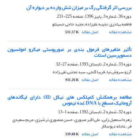
بررسی اثر گرفتگی رگ بر میزان تنش وارده بر دیواره آن
دوره 36، شماره 3، پاییز 1396، صفحه
225-231
فاطمه بهادری، نجیبه علیزاده، مجید حاجی حسینلو
مشاهده مقاله
اصل مقاله
531.57 K
تأثیر متغیرهای فرمول بندی بر عبورپوستی میکرو امولسیون
دسموپرسین استات
دوره 33، شماره 2، تابستان 1393، صفحه
27-32
آرزو سروش نیا، فریبا گنجی، سید مجتبی تقی زاده
مشاهده مقاله
اصل مقاله
911.26 K
مطالعه برهمکنش کمپلکس های نیکل (II) دارای لیگاندهای
آروماتیک مسطح با DNA غده تیموس
دوره 32، شماره 2، تابستان 1392، صفحه
1-13
زهره اسمعیل زایی، علی اکبر صبوری، حسن منصوری ترشیزی، مریم سعیدی
فر، عادله دیوسالار
مشاهده مقاله
اصل مقاله
339.88 K