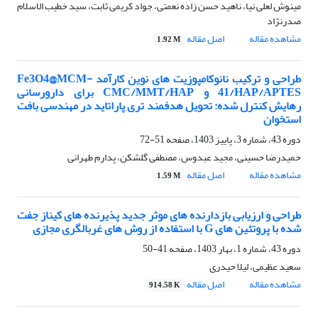
مینوش لعلی نیا، ناهید حسن زاده نعمتی، جواد کریمی ثابت، سید خطیب الاسلام
صدرنژاد
مشاهده مقاله
اصل مقاله
1.92 M
طراحی و ترکیب نانوکامپوزیت های نوین کارآمد Fe3O4@MCM-
41/HAP/APTES و CMC/MMT/HAP برای دارورسانی
رهایش کنترل شده: تحویل هدفمند تری پاراتاید در مهندسی بافت
استخوان
دوره 43، شماره 3، پاییز 1403، صفحه
51-72
حمیدرضا حسینی، مجید عبدوس، مصطفی گلشکن، پدارم طهرانی
مشاهده مقاله
اصل مقاله
1.59 M
طراحی و ارزیابی بازدارنده های موثر جدید پذیرنده های کیناز جفت
شده با پروتئین های G با استفاده از روش های غربالگری مجازی
دوره 43، شماره 1، بهار 1403، صفحه
41-50
سعید عظیمی، لیلا حیدری
مشاهده مقاله
اصل مقاله
914.58 K