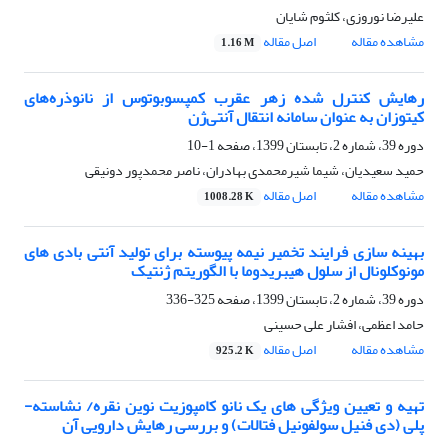
علیرضا نوروزی، کلثوم شایان
مشاهده مقاله
اصل مقاله
1.16 M
رهایش کنترل شده زهر عقرب کمپسوبوتوس از نانوذره‌های
کیتوزان به عنوان سامانه انتقال آنتی‌ژن
دوره 39، شماره 2، تابستان 1399، صفحه
1-10
حمید سعیدیان، شیما شیرمحمدی بهادران، ناصر محمدپور دونیقی
مشاهده مقاله
اصل مقاله
1008.28 K
بهینه سازی فرایند تخمیر نیمه پیوسته برای تولید آنتی بادی های
مونوکلونال از سلول هیبریدوما با الگوریتم ژنتیک
دوره 39، شماره 2، تابستان 1399، صفحه
325-336
حامد اعظمی، افشار علی حسینی
مشاهده مقاله
اصل مقاله
925.2 K
تهیه و تعیین ویژگی های یک نانو کامپوزیت نوین نقره/ نشاسته-
پلی (دی فنیل سولفونیل فتالات) و بررسی رهایش دارویی آن