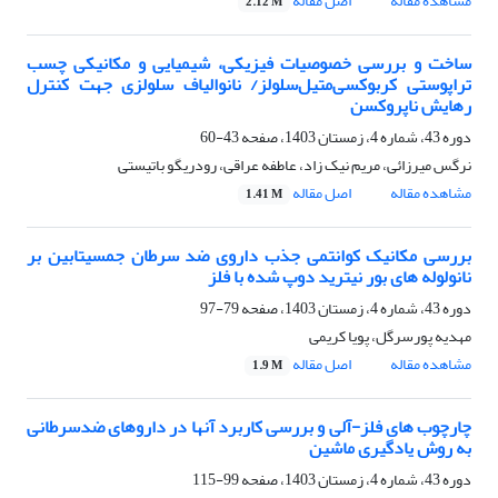
مشاهده مقاله
اصل مقاله
2.12 M
ساخت و بررسی خصوصیات فیزیکی، شیمیایی و مکانیکی چسب
تراپوستی کربوکسی‌متیل‌‌سلولز/ نانوالیاف سلولزی جهت کنترل
رهایش ناپروکسن
دوره 43، شماره 4، زمستان 1403، صفحه
43-60
نرگس میرزائی، مریم نیک زاد، عاطفه عراقی، رودریگو باتیستی
مشاهده مقاله
اصل مقاله
1.41 M
بررسی مکانیک کوانتمی جذب داروی ضد سرطان جمسیتابین بر
نانولوله های بور نیترید دوپ شده با فلز
دوره 43، شماره 4، زمستان 1403، صفحه
79-97
مهدیه پورسرگل، پویا کریمی
مشاهده مقاله
اصل مقاله
1.9 M
چارچوب های فلز-آلی و بررسی کاربرد آنها در داروهای ضدسرطانی
به روش یادگیری ماشین
دوره 43، شماره 4، زمستان 1403، صفحه
99-115