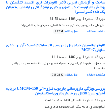
ساخت و آزمایش تجربی تأثیر نانوذرات تری اکسید تنگستن با
پوشش التراویست در تصویربرداری توموگرافی رایانه‌ای به‌عنوان
یک ماده کنتراست‌زا
دوره 43، شماره 1، بهار 1403، صفحه
51-61
علی علی خاصی حبیب آبادی، محمد شاهقلی، حمیدرضا بخششی راد
مشاهده مقاله
اصل مقاله
2.12 M
نانوفرمولاسیون جینجرول و بررسی اثر سایتوتوکسیک آن بر رده ی
سلولی MCF-7
دوره 42، شماره 1، بهار 1402، صفحه
1-11
سیده زینب نوربخش امیری، قاسم نجف پور درزی، مائده محمدی، علی اکبر
مقدم نیا
مشاهده مقاله
اصل مقاله
718.21 K
بررسی ویژگی دارورسانی چارچوب فلزی-آلی UMCM-150 بر پایه
آهن و مس: انتقال و رهایش داروی استامینوفن
دوره 41، شماره 2، تابستان 1401، صفحه
13-25
الهام نصیری، مریم نیک زاد، معصومه طاهری مهر