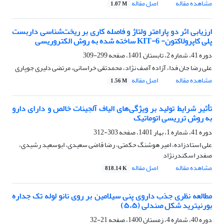
مشاهده مقاله
اصل مقاله
1.07 M
ارزیابی اثر دو پارامتر ولتاژ و فاصله کاری بر ریخت‌شناسی داربست
پلی کاپرولاکتون- KIT-6 ساخته شده به روش الکتروریسی
دوره 41، شماره 2، تابستان 1401، صفحه
299-309
علی رضا جان فدا، آزاده آصف نژاد، محمدتقی خراسانی، مرتضی دلیری جوپاری
مشاهده مقاله
اصل مقاله
1.56 M
تأثیر شرایط تولید بر ویژگی‌های الیاف آلجینات خالص و دارای دارو
به روش ترریسی اتوماتیک
دوره 41، شماره 1، بهار 1401، صفحه
303-312
علی استادزاده، امیر هوشنگ حکمتی، رضا قاضی سعیدی، ابوسعید رشیدی،
صفدر اسکندرنژاد
مشاهده مقاله
اصل مقاله
818.14 K
مطالعه نظری جذب داروی پنی سیلامین بر روی نانو لوله تک جداره
بورنیترید شکل صندلی (۵،۵)
دوره 40، شماره 4، زمستان 1400، صفحه
21-32