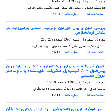
دوره 39، شماره 1، بهار 1399، صفحه
1-10
هوشنگ حمیدیان، سمیه علی بیگی، طیبه توکلی، سامیه فزونی
مشاهده مقاله
اصل مقاله
730.11 K
بررسی کلون و بیان هورمون نوترکیب انسانی پاراتیروئید در
مقیاس آزمایشگاهی
دوره 38، شماره 4، زمستان 1398، صفحه
279-285
صادق مجدی، حسین امانی، قاسم نجف پور، مجید شهبازی
مشاهده مقاله
اصل مقاله
584.08 K
تعیین شرایط مناسب برای تهیه کامپوزیت دندانی بر پایه رزین
بیس‌فنول - A گلیسیدیل متاکریلات تقویت‌شده با نانوساختار
ایروژل سیلیسی
دوره 38، شماره 3، پاییز 1398، صفحه
93-104
پریسا امیری، زهرا طالبی، داریوش سمنانی، روح اله باقری
مشاهده مقاله
اصل مقاله
865.04 K
سنتز نانوذرات لیپیدی جامد و تأثیر سرمابان در پایداری اندازۀ آن