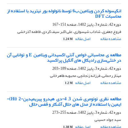
انکپسوله کردن ویتامین ب6 توسط نانولوله بور نیترید با استفاده از
محاسبات DFT
دوره 42، شماره 3، پاییز 1402، صفحه
151-167
فروغ جعفری، شاداب شهسواری، علی اکبر سیف کردی، فاطمه آذرخشی
مشاهده مقاله
اصل مقاله
1.24 M
مطالعه ی محاسباتی خواص آنتی اکسیدانی ویتامین E و توانایی آن
در خنثی‌سازی رادیکال های آلکیل پراکسید
دوره 42، شماره 3، پاییز 1402، صفحه
189-203
مهناز رحمانی، فرزانه زنجانچی، محبوبه طاهرخانی
مشاهده مقاله
اصل مقاله
1.2 M
مطالعه نظری توتومری شدن 3, 4-دی هیدرو پیریمیدین-2 (اH)-
ایمین با استفاده از مدل های حلال آشکار و قفس حلال
دوره 42، شماره 3، پاییز 1402، صفحه
255-273
سید جواد حسینی
مشاهده مقاله
اصل مقاله
1.38 M