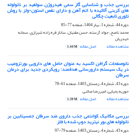
بررسی جذب و شناسایی گاز سمی هیدروژن سولفید بر نانولوله
های کربنی آلائیده با اتم آهن و دارای نقص استون-ولز با روش
تئوری تابعیت چگالی
دوره 44، شماره 1، بهار 1404، صفحه
77-85
محمد ناصح، جواد آرسته، حسن مقنیان، ساناز قره زاده شیرازی، سمانه
حیدریان
مشاهده مقاله
اصل مقاله
1.44 M
نانوصفحات گرافن اکسید به عنوان حامل های دارویی بورتزومیب
در یک سیستم دارورسانی هدفمند: رویکردی جدید برای درمان
سرطان
دوره 43، شماره 4، زمستان 1403، صفحه
61-78
حوریه یحیایی، امیررضا صائنی
مشاهده مقاله
اصل مقاله
1.39 M
بررسی مکانیک کوانتمی جذب داروی ضد سرطان جمسیتابین بر
نانولوله های بور نیترید دوپ شده با فلز
دوره 43، شماره 4، زمستان 1403، صفحه
79-97