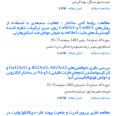
مهدیه پورسرگل، پویا کریمی
مشاهده مقاله
اصل مقاله
1.9 M
مطالعات روابط کمی ساختار - فعالیت سه‌بعدی با استفاده از
روش‌های CoMFA و CoMSIA روی سری ترکیبات تنظیم کننده
آلوستریک‌های مثبت mGlu1 به عنوان عوامل ضد اسکیزوفرنی
دوره 43، شماره 3، پاییز 1403، صفحه
73-93
اسلام پوربشیر، رضا محمودزاده لکی، ثریا دشتی
مشاهده مقاله
اصل مقاله
1.22 M
بررسی نظری نانوقفس‌های B12As12، Al12As12، و Ga12As12 و
اثر کپسوله‌شدن اتم‌های فلزات قلیایی Li و Na در ساختار الکترونی
و خواص فوتوکاتالیستی آنها
دوره 43، شماره 2، تابستان 1403، صفحه
15-33
فهیمه علیرضا پور، مرضیه محمدی
مشاهده مقاله
اصل مقاله
1.65 M
مطالعه نظری برروی قدرت و ماهیت پیوند فلز-دی‌کالکوژنولیت در