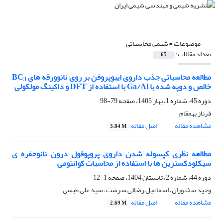
موضوعات =
شیمی محاسباتی
تعداد مقالات:
65
مطالعه محاسباتی جذب داروی ایبوپروفن بر روی نانوورقه های BC
3
خالص و دوپه شده با Ga/Al با استفاده از DFT و داکینگ مولکولی
دوره 45، شماره 1، بهار 1405، صفحه
79-98
فرناز بهمقام
مشاهده مقاله
اصل مقاله
3.84 M
مطالعه نظری کپسوله شدن داروی پروپوفول درون نانوحفره ی
سیکلودکسترین ها‌ با استفاده از محاسبات کوانتومی
دوره 44، شماره 2، تابستان 1404، صفحه
1-12
وحید سخنوران، اسماعیل رضائی سرشت، سید علی طبسی
مشاهده مقاله
اصل مقاله
2.69 M