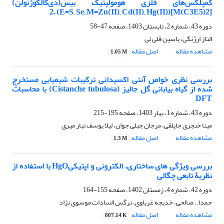
کمپلکس‌های فلزی هومولپتیک بیس(‌دی‌کالکوژنولن)
[M(C3E5)2]2– (E=S, Se; M=Zn(II), Cd(II), Hg(II))
دوره 43، شماره 2، تابستان 1403، صفحه
47-58
الناز ارژنگی، یاسین قلی ئی
مشاهده مقاله
اصل مقاله
1.05 M
بررسی نظری خواص آنتی اکسیدانی ترکیبات شیمیایی مستخرج
شده از گیاه بیابانی گل جالیز (Cistanche tubulosa) با محاسبات
DFT
دوره 43، شماره 1، بهار 1403، صفحه
195-215
مینا خنجری جاپلقی، مرجان جبلی جوان، لیلا یوسف تبار میری
مشاهده مقاله
اصل مقاله
1.3 M
بررسی ویژگی های ساختاری، الکترونی و اپتیکیHgO با استفاده از
نظریۀ تابعی چگالی
دوره 42، شماره 4، زمستان 1402، صفحه
155-164
حمدا.. صالحی، خدیجه غرباوی، نرگس السادات موسوی نژاد
مشاهده مقاله
اصل مقاله
807.14 K