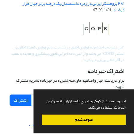
۴۸۱ پژوهشگر ایرانی در زمره دانشمندان یک‌درصد برتر جهان قرار
گرفتند.
1401-09-07
"
این نشریه با احترام به قوانین اخلاق در نشریات، تابع قوانین کمیتۀ اخلاق در
انتشار (COPE) می باشد و از آیین نامه اجرایی قانون پیشگیری و مقابله با تقلب
در آثار علمی پیروی می نماید".
اشتراک خبرنامه
برای دریافت اخبار و اطلاعیه های مهم نشریه در خبرنامه نشریه مشترک
شوید.
اشتراک
این وب سایت از کوکی ها برای اطمینان از ارائه بهترین
خدمات استفاده می کند.
متوجه شدم
سامانه مدیریت نشریات علمی.
طراحی و پیاده سازی از
سیناوب