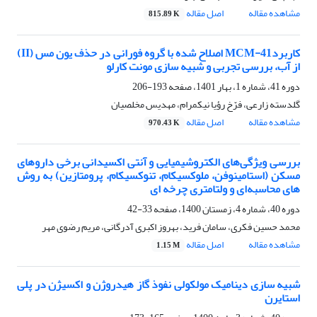
مشاهده مقاله
اصل مقاله
815.89 K
کاربردMCM-41 اصلاح شده با گروه فورانی در حذف یون مس (II)
از آب، بررسی تجربی و شبیه سازی مونت کارلو
دوره 41، شماره 1، بهار 1401، صفحه
193-206
گلدسته زارعی، فرّخ رؤیا نیکمرام، مهدیس مخلصیان
مشاهده مقاله
اصل مقاله
970.43 K
بررسی ویژگی‌های الکتروشیمیایی و آنتی اکسیدانی برخی داروهای
مسکن (استامینوفن، ملوکسیکام، تنوکسیکام، پرومتازین) به روش
های محاسبه‌ای و ولتامتری چرخه ای
دوره 40، شماره 4، زمستان 1400، صفحه
33-42
محمد حسین فکری، سامان فرید، بهروز اکبری آدرگانی، مریم رضوی مهر
مشاهده مقاله
اصل مقاله
1.15 M
شبیه سازی دینامیک مولکولی نفوذ گاز هیدروژن و اکسیژن در پلی
استایرن