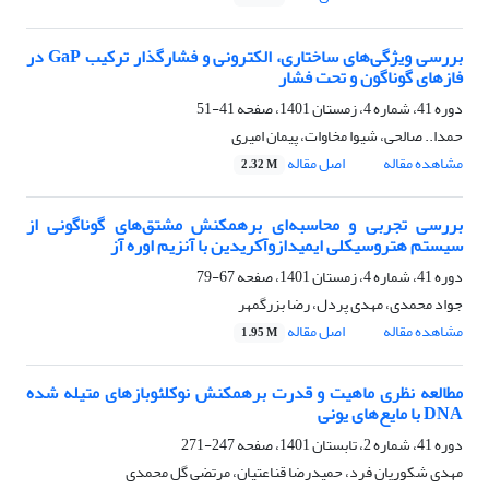
بررسی ویژگی‌های ساختاری، الکترونی و فشارگذار ترکیب GaP در
فازهای گوناگون و تحت فشار
دوره 41، شماره 4، زمستان 1401، صفحه
41-51
حمدا.. صالحی، شیوا مخاوات، پیمان امیری
مشاهده مقاله
اصل مقاله
2.32 M
بررسی تجربی و محاسبه‌ای برهمکنش مشتق‌های گوناگونی از
سیستم هتروسیکلی ایمیدازوآکریدین با آنزیم اوره آز
دوره 41، شماره 4، زمستان 1401، صفحه
67-79
جواد محمدی، مهدی پردل، رضا بزرگمهر
مشاهده مقاله
اصل مقاله
1.95 M
مطالعه نظری ماهیت و قدرت برهمکنش نوکلئوبازهای متیله شده
DNA با مایع‌های یونی
دوره 41، شماره 2، تابستان 1401، صفحه
247-271
مهدی شکوریان فرد، حمیدرضا قناعتیان، مرتضی گل محمدی