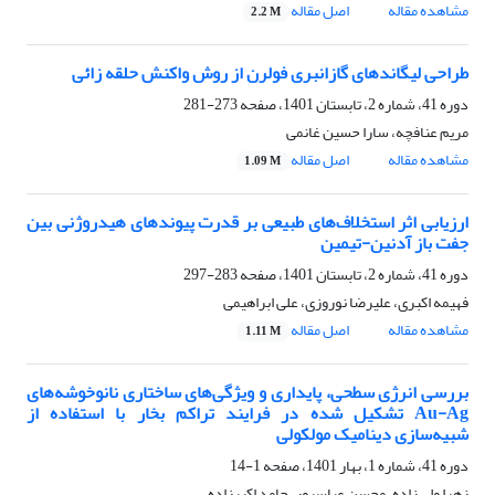
مشاهده مقاله
اصل مقاله
2.2 M
طراحی لیگاندهای گازانبری فولرن از روش واکنش حلقه زائی
دوره 41، شماره 2، تابستان 1401، صفحه
273-281
مریم عنافچه، سارا حسین غانمی
مشاهده مقاله
اصل مقاله
1.09 M
ارزیابی اثر استخلاف‌های طبیعی بر قدرت پیوندهای هیدروژنی بین
جفت باز آدنین-تیمین
دوره 41، شماره 2، تابستان 1401، صفحه
283-297
فهیمه اکبری، علیرضا نوروزی، علی ابراهیمی
مشاهده مقاله
اصل مقاله
1.11 M
بررسی انرژی سطحی، پایداری و ویژگی‌های ساختاری نانوخوشه‌های
Au-Ag تشکیل شده در فرایند تراکم بخار با استفاده از
شبیه‌سازی دینامیک مولکولی
دوره 41، شماره 1، بهار 1401، صفحه
1-14
زهرا ولی زاده، محسن عباسپور، حامد اکبرزاده