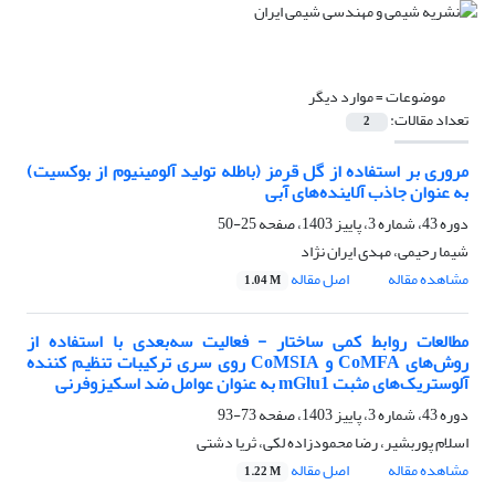
موضوعات =
موارد دیگر
تعداد مقالات:
2
مروری بر استفاده از گل قرمز (باطله تولید آلومینیوم از بوکسیت)
به عنوان جاذب آلاینده‌های آبی
دوره 43، شماره 3، پاییز 1403، صفحه
25-50
شیما رحیمی، مهدی ایران نژاد
مشاهده مقاله
اصل مقاله
1.04 M
مطالعات روابط کمی ساختار - فعالیت سه‌بعدی با استفاده از
روش‌های CoMFA و CoMSIA روی سری ترکیبات تنظیم کننده
آلوستریک‌های مثبت mGlu1 به عنوان عوامل ضد اسکیزوفرنی
دوره 43، شماره 3، پاییز 1403، صفحه
73-93
اسلام پوربشیر، رضا محمودزاده لکی، ثریا دشتی
مشاهده مقاله
اصل مقاله
1.22 M