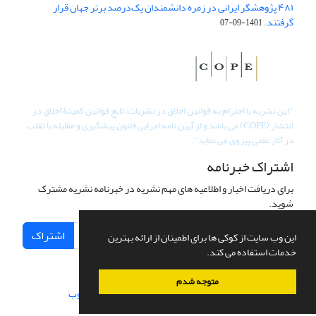
۴۸۱ پژوهشگر ایرانی در زمره دانشمندان یک‌درصد برتر جهان قرار
گرفتند.
1401-09-07
"
این نشریه با احترام به قوانین اخلاق در نشریات، تابع قوانین کمیتۀ اخلاق در
انتشار (COPE) می باشد و از آیین نامه اجرایی قانون پیشگیری و مقابله با تقلب
در آثار علمی پیروی می نماید".
اشتراک خبرنامه
برای دریافت اخبار و اطلاعیه های مهم نشریه در خبرنامه نشریه مشترک
شوید.
اشتراک
این وب سایت از کوکی ها برای اطمینان از ارائه بهترین
خدمات استفاده می کند.
متوجه شدم
سامانه مدیریت نشریات علمی.
طراحی و پیاده سازی از
سیناوب