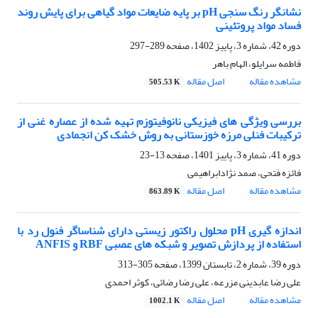
نشانگر رنگ سنجی pH بر پایه ضایعات مواد گیاهی برای پایش روند
فساد مواد پروتئینی
دوره 42، شماره 3، پاییز 1402، صفحه
289-297
فاطمه سرایلو، الهام باهر
مشاهده مقاله
اصل مقاله
505.53 K
بررسی ویژگی های فیزیکی نانوفیتوزم تهیه شده از عصاره غنی از
ترکیبات فنلی مرزه خوزستانی به روش خشک کن انجمادی
دوره 41، شماره 3، پاییز 1401، صفحه
13-23
فائزه فتحی، صمد نژادابراهیمی
مشاهده مقاله
اصل مقاله
863.89 K
اندازه گیری pH محلول راکتور زیستی دارای شناساگر فنول رد با
استفاده از پردازش تصویر و شبکه های عصبی RBF و ANFIS
دوره 39، شماره 2، تابستان 1399، صفحه
305-313
علی رضا عابدینی مزرعه، علی رضا رضائی، کوثر احمدی
مشاهده مقاله
اصل مقاله
1002.1 K